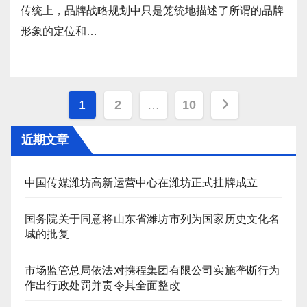
传统上，品牌战略规划中只是笼统地描述了所谓的品牌
形象的定位和…
文
1
2
…
10
章
近期文章
分
页
中国传媒潍坊高新运营中心在潍坊正式挂牌成立
国务院关于同意将山东省潍坊市列为国家历史文化名
城的批复
市场监管总局依法对携程集团有限公司实施垄断行为
作出行政处罚并责令其全面整改