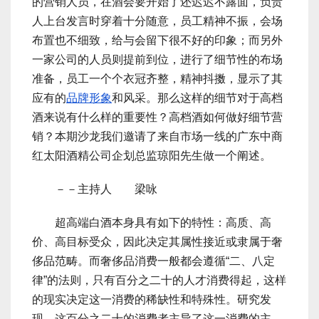
的营销人员，在酒会要开始了还迟迟不露面，负责
人上台发言时穿着十分随意，员工精神不振，会场
布置也不细致，给与会留下很不好的印象；而另外
一家公司的人员则提前到位，进行了细节性的布场
准备，员工一个个衣冠齐整，精神抖擞，显示了其
应有的
品牌形象
和风采。那么这样的细节对于高档
酒来说有什么样的重要性？高档酒如何做好细节营
销？本期沙龙我们邀请了来自市场一线的广东中商
红太阳酒精公司企划总监琼阳先生做一个阐述。
－－主持人 梁咏
超高端白酒本身具有如下的特性：高质、高
价、高目标受众，因此决定其属性接近或隶属于奢
侈品范畴。而奢侈品消费一般都会遵循“二、八定
律”的法则，只有百分之二十的人才消费得起，这样
的现实决定这一消费的稀缺性和特殊性。研究发
现，这百分之二十的消费者主导了这一消费的主