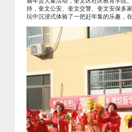
届年货大集活动，奎文区社区教育学院
持，奎文公安、奎文交警、奎文安保多
玩中沉浸式体验了一把赶年集的乐趣，