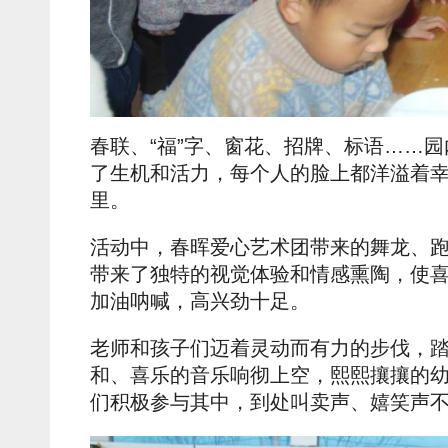
春联、“福”字、窗花、招牌、标语……
了生机和活力，每个人的脸上都洋溢着
里。
活动中，春晖爱心艺术团带来的舞龙、
带来了独特的视觉体验和情感熏陶，使
加油呐喊，高兴劲十足。
老师和孩子们迈着灵动而有力的步伐，
和、喜乐的音乐响彻上空，熙熙攘攘的
们积极参与其中，到处叫卖声、嬉笑声