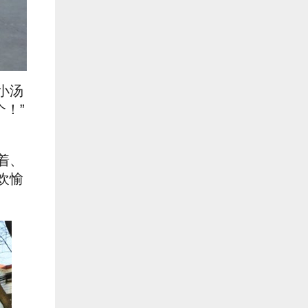
小汤
！”
着、
欢愉