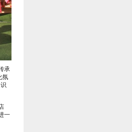
传承
化氛
知识
店
进一