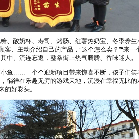
轧糖、酸奶杯、寿司、烤肠、红薯热奶宝、冬季养生
顾客、主动介绍自己的产品，“这个怎么卖？”“来一个
在其中、流连忘返，整条街上热气腾腾、香味迷人。
捞小鱼……一个个迎新项目带来惊喜不断，孩子们笑
赠，徜徉在乐趣无穷的游戏天地，沉浸在幸福无比的
带来的好彩头。