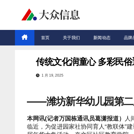
跳
至
内
容
首页
关于我们
新闻动态
品牌
传统文化润童心 多彩民俗
1 月 19, 2025
——潍坊新华幼儿园第二
本网讯(记者万国栋通讯员葛潇报道）
人
临近，为促进园家社协同育人“教联体”