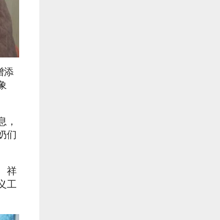
增添
象
息，
奶们
、祥
义工