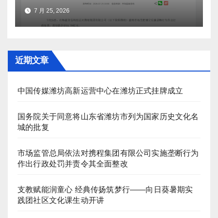
责令其全面整改
7 月 25, 2026
近期文章
中国传媒潍坊高新运营中心在潍坊正式挂牌成立
国务院关于同意将山东省潍坊市列为国家历史文化名
城的批复
市场监管总局依法对携程集团有限公司实施垄断行为
作出行政处罚并责令其全面整改
支教赋能润童心 经典传扬筑梦行——向日葵暑期实
践团社区文化课生动开讲