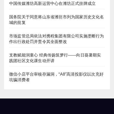
中国传媒潍坊高新运营中心在潍坊正式挂牌成立
国务院关于同意将山东省潍坊市列为国家历史文化名
城的批复
市场监管总局依法对携程集团有限公司实施垄断行为
作出行政处罚并责令其全面整改
支教赋能润童心 经典传扬筑梦行——向日葵暑期实
践团社区文化课生动开讲
微信小店平台审核存漏洞，“A8”高清投影仪以次充好
坑骗消费者