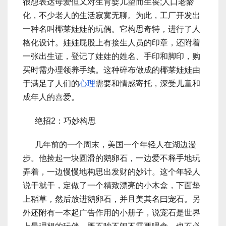
很想表达母爱但又对生育婴儿望而生畏;人口老龄
化，不少老人的生活寂寞无聊。为此，工厂开发出
一种名叫椰莱娃娃的玩偶。它构思奇特，进行了人
格化设计。娃娃屁股上有接生人员的印章，还附着
一张出生证，登记了娃娃的姓名、手印和脚印，购
买时需办理领养手续。这种碎布做成的椰莱娃娃由
于满足了人们的
心理
需要和情感寄托，深受儿童和
成年人的喜爱。
绝招2：巧妙构思
几年前的一个周末，美国一个年轻人在湖边漫
步。他捡起一块圆滑的鹅卵石，一边爱不释手地玩
弄着，一边慢慢地构思出发财的妙计。这个年轻人
说干就干，定做了一个精致漂亮的小木盒，下面垫
上稻草，然后放进鹅卵石，并且美其名曰宠石。另
外还附有一本起广告作用的小册子，说宠石是世界