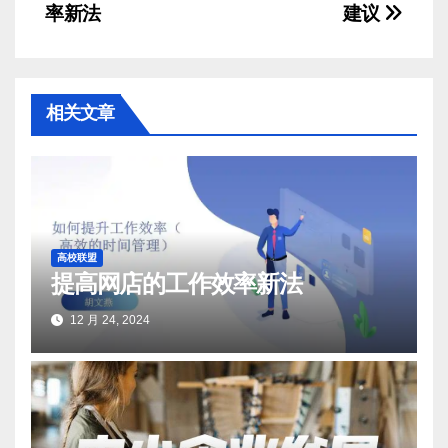
率新法
建议
章
导
航
相关文章
高校联盟
提高网店的工作效率新法
12 月 24, 2024