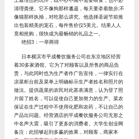
上最理想的玩伴，既不吵不闹不需要喂食，也不必
清理粪便。它不像狗那样邋遢，每天要牵着散步;不
像猫那样执拗，对吃那么讲究。他选择圣诞节前推
出包装精美的宠石，每件售价仅5美元。结果人人
竟相抢购，很快成为最畅销的礼品之一。
绝招3：一举两得
日本横滨市平成餐饮服务公司在东京地区经营
着30多家酒馆。它为了对顾客以及所售的商品负
责，与此同时也为生产者作广告宣传，一律实行在
凉菜柜台前及菜单上明确标示生产者姓名和照片的
做法。提供蔬菜的农民对此甚表满意，认为登了照
片留了姓名，可以促使自己更加努力的生产。菜农
保证在生产过程中不使用化肥和农药，不让自己的
产品出问题。经营酒店的平成餐饮服务公司无形之
中名声大震，吸引了更多的消费者。大学生创业网
备注：此招够起到多赢的效果，对顾客，商家本