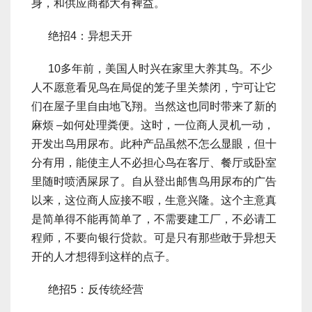
身，和供应商都大有裨益。
绝招4：异想天开
10多年前，美国人时兴在家里大养其鸟。不少
人不愿意看见鸟在局促的笼子里关禁闭，宁可让它
们在屋子里自由地飞翔。当然这也同时带来了新的
麻烦 –如何处理粪便。这时，一位商人灵机一动，
开发出鸟用尿布。此种产品虽然不怎么显眼，但十
分有用，能使主人不必担心鸟在客厅、餐厅或卧室
里随时喷洒屎尿了。自从登出邮售鸟用尿布的广告
以来，这位商人应接不暇，生意兴隆。这个主意真
是简单得不能再简单了，不需要建工厂，不必请工
程师，不要向银行贷款。可是只有那些敢于异想天
开的人才想得到这样的点子。
绝招5：反传统经营