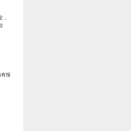
定，
权
的有报