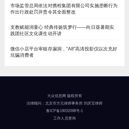
市场监管总局依法对携程集团有限公司实施垄断行为
作出行政处罚并责令其全面整改
支教赋能润童心 经典传扬筑梦行——向日葵暑期实
践团社区文化课生动开讲
微信小店平台审核存漏洞，“A8”高清投影仪以次充好
坑骗消费者
大众信息网
版权所有
法律顾问：
北京市方元律师事务所
刘庆宝律师
鲁ICP备19032098号-1
工作人员查询