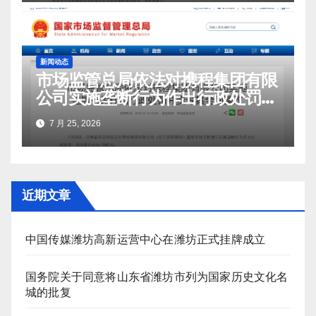
新闻动态
市场监管总局依法对携程集团有限
公司实施垄断行为作出行政处罚并
责令其全面整改
7 月 25, 2026
近期文章
中国传媒潍坊高新运营中心在潍坊正式挂牌成立
国务院关于同意将山东省潍坊市列为国家历史文化名
城的批复