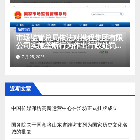
新闻动态
市场监管总局依法对携程集团有限
公司实施垄断行为作出行政处罚并
责令其全面整改
7 月 25, 2026
近期文章
中国传媒潍坊高新运营中心在潍坊正式挂牌成立
国务院关于同意将山东省潍坊市列为国家历史文化名
城的批复