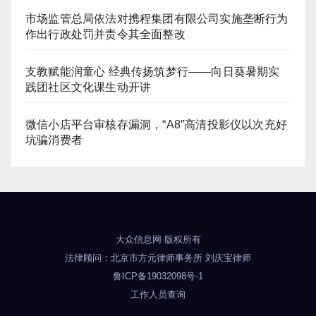
市场监管总局依法对携程集团有限公司实施垄断行为
作出行政处罚并责令其全面整改
支教赋能润童心 经典传扬筑梦行——向日葵暑期实
践团社区文化课生动开讲
微信小店平台审核存漏洞，“A8”高清投影仪以次充好
坑骗消费者
大众信息网
版权所有
法律顾问：
北京市方元律师事务所
刘庆宝律师
鲁ICP备19032098号-1
工作人员查询