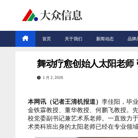
跳
至
内
容
首页
关于我们
新闻动态
品牌
舞动疗愈创始人太阳老师
1 月 2, 2026
本网讯（记者王清机报道）
李佳阳，毕
金铁霖教授、董华教授、何鹏飞教授。
校党委副书记兼艺术系老师。一直致力
术类科班出身的太阳老师已经在专业领