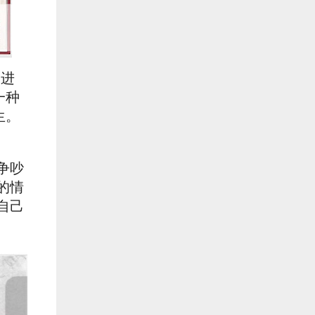
促进
一种
生。
争吵
的情
自己