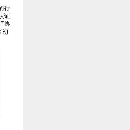
的行
认证
师协
者初