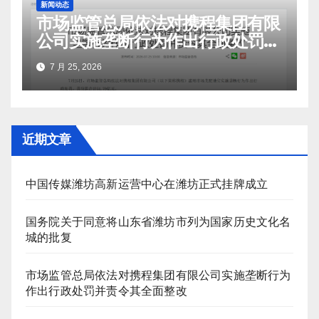
新闻动态
市场监管总局依法对携程集团有限
公司实施垄断行为作出行政处罚并
责令其全面整改
7 月 25, 2026
近期文章
中国传媒潍坊高新运营中心在潍坊正式挂牌成立
国务院关于同意将山东省潍坊市列为国家历史文化名
城的批复
市场监管总局依法对携程集团有限公司实施垄断行为
作出行政处罚并责令其全面整改