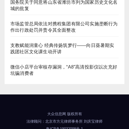
国务院关于同意将山东省潍坊市列为国家历史文化名
城的批复
市场监管总局依法对携程集团有限公司实施垄断行为
作出行政处罚并责令其全面整改
支教赋能润童心 经典传扬筑梦行——向日葵暑期实
践团社区文化课生动开讲
微信小店平台审核存漏洞，“A8”高清投影仪以次充好
坑骗消费者
大众信息网
版权所有
法律顾问：
北京市方元律师事务所
刘庆宝律师
鲁ICP备19032098号-1