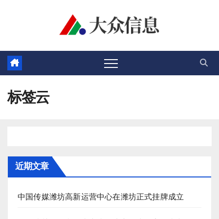
跳
至
内
容
标签云
近期文章
中国传媒潍坊高新运营中心在潍坊正式挂牌成立