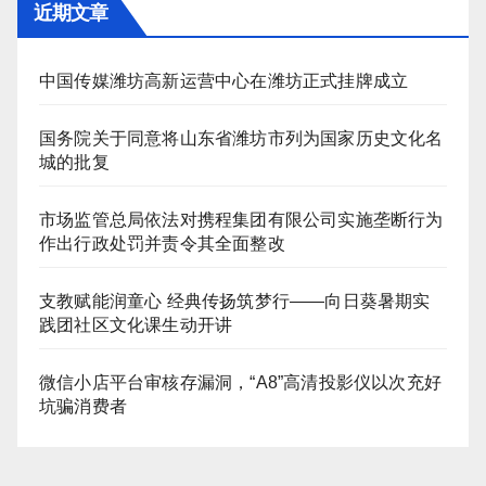
章
近期文章
分
页
中国传媒潍坊高新运营中心在潍坊正式挂牌成立
国务院关于同意将山东省潍坊市列为国家历史文化名
城的批复
市场监管总局依法对携程集团有限公司实施垄断行为
作出行政处罚并责令其全面整改
支教赋能润童心 经典传扬筑梦行——向日葵暑期实
践团社区文化课生动开讲
微信小店平台审核存漏洞，“A8”高清投影仪以次充好
坑骗消费者