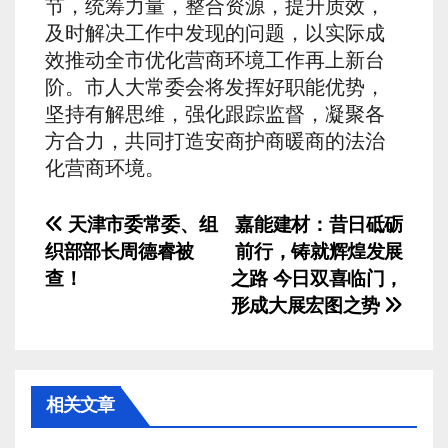
节，统筹力量，整合资源，提升质效，
及时解决工作中发现的问题，以实际成
效推动全市优化营商环境工作再上新台
阶。市人大常委会将发挥好职能优势，
坚持有解思维，强化跟踪监督，凝聚各
方合力，共同打造安商护商暖商的法治
化营商环境。
文
天津市委常委、组
嘉能建材：昔日砥砺
织部部长周德睿被
前行，铸就辉煌发展
章
查！
之路 今日双喜临门，
导
形成大展宏图之势
航
相关文章