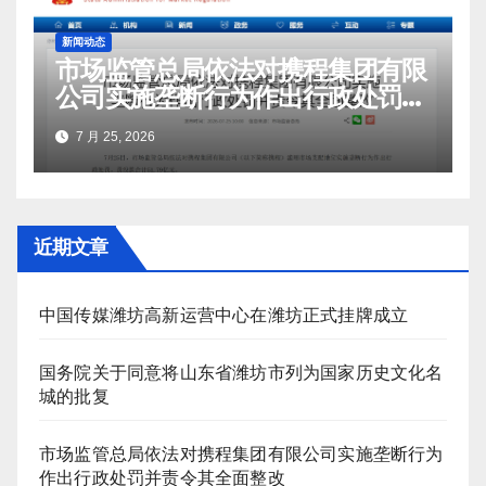
新闻动态
市场监管总局依法对携程集团有限
公司实施垄断行为作出行政处罚并
责令其全面整改
7 月 25, 2026
近期文章
中国传媒潍坊高新运营中心在潍坊正式挂牌成立
国务院关于同意将山东省潍坊市列为国家历史文化名
城的批复
市场监管总局依法对携程集团有限公司实施垄断行为
作出行政处罚并责令其全面整改