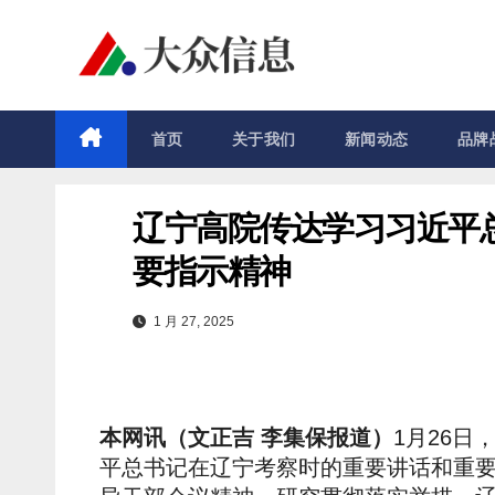
跳
至
内
容
首页
关于我们
新闻动态
品牌
辽宁高院传达学习习近平
要指示精神
1 月 27, 2025
本网讯（文正吉 李集保报道）
1月26
平总书记在辽宁考察时的重要讲话和重