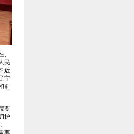
性、
人民
习近
辽宁
和前
院要
拥护
学、
重要