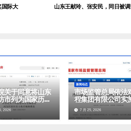
奖国际大
山东王献玲、张安民，同日被
新闻动态
院关于同意将山东
市场监管总局依法
坊市列为国家历史
程集团有限公司实
名城的批复
断行为作出行政处
, 2026
7 月 25, 2026
责令其全面整改