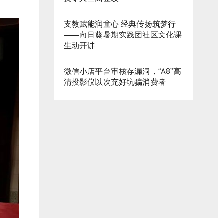
支教赋能润童心 经典传扬筑梦行
——向日葵暑期实践团社区文化课
生动开讲
微信小店平台审核存漏洞，“A8”高
清投影仪以次充好坑骗消费者