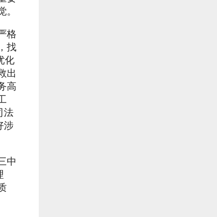
觉。
严格
，找
优化
救出
务高
工
司法
好涉
三中
理
质