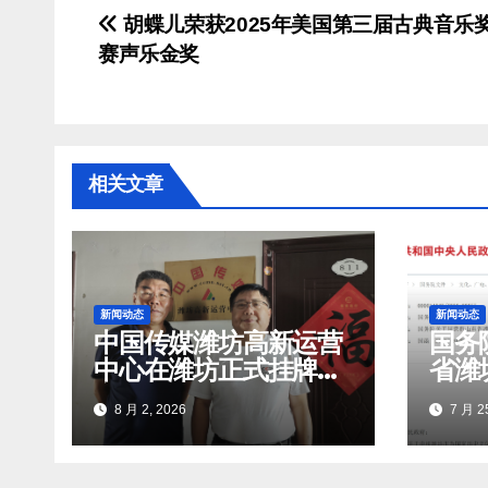
文
胡蝶儿荣获2025年美国第三届古典音乐
赛声乐金奖
章
导
航
相关文章
新闻动态
新闻动态
中国传媒潍坊高新运营
国务
中心在潍坊正式挂牌成
省潍
立
文化
8 月 2, 2026
7 月 25