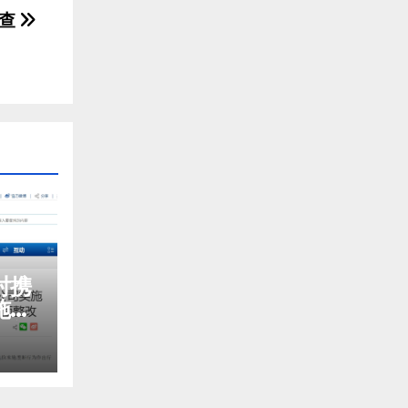
调查
对携
施垄
罚并