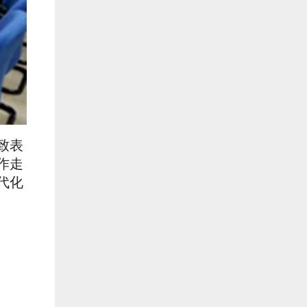
致表
作走
代化