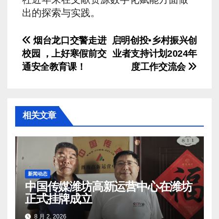
出的探索与实践。
文
烟台龙口交警走进
启明创投•乡村振兴创
校园 ，上好寒假前交
业者支持计划2024年
章
通安全教育课！
度工作交流会
导
航
相关文章
新闻动态
中国传媒潍坊高新运营中心在潍坊
正式挂牌成立
8 月 2, 2026