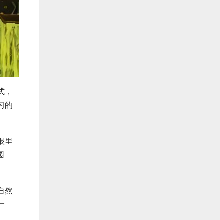
式，
习的
眼里
园
自然
一