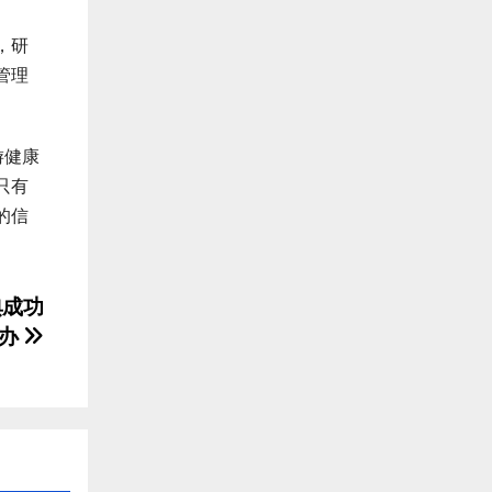
，研
管理
游健康
只有
的信
典成功
办