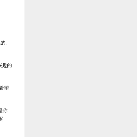
现的。
兴趣的
希望
是你
起