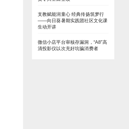
支教赋能润童心 经典传扬筑梦行
——向日葵暑期实践团社区文化课
生动开讲
微信小店平台审核存漏洞，“A8”高
清投影仪以次充好坑骗消费者