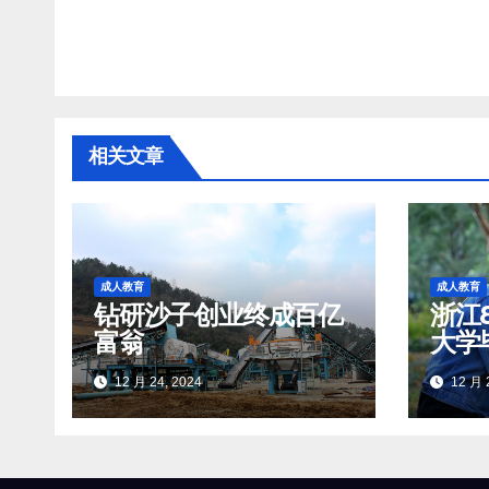
文
章
导
相关文章
航
成人教育
成人教育
钻研沙子创业终成百亿
浙江
富翁
大学
12 月 24, 2024
12 月 