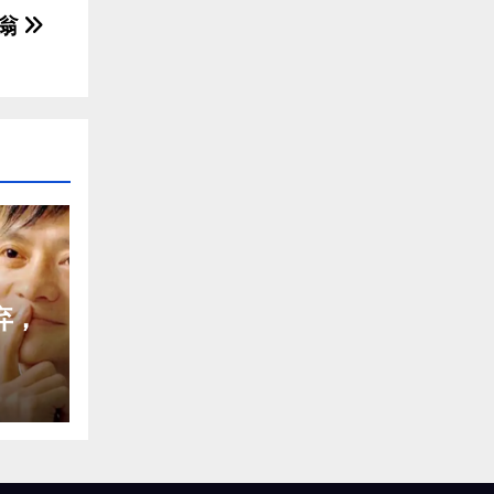
富翁
弃，