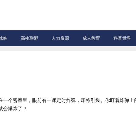
战略
高校联盟
人力资源
成人教育
科普世界
在一个密室里，眼前有一颗定时炸弹，即将引爆。你盯着炸弹上
就会爆炸了？