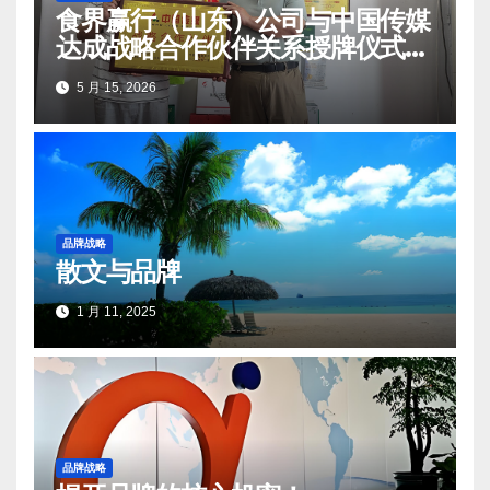
食界赢行（山东）公司与中国传媒
达成战略合作伙伴关系授牌仪式在
莒南顺利举办
5 月 15, 2026
品牌战略
散文与品牌
1 月 11, 2025
品牌战略