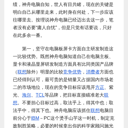
绩，神舟电脑自知，世人有目共睹，现在的关键是
明白自己从哪里走来，此时身在何处，下一步应该
往哪里去。按理说神舟电脑已经迈出去这一步，笔
者没有必要“庸人自忧”，但是只觉有话要说，只好
在此多余一番。
第一，坚守在电脑板屏卡方面自主研发制造这
一比较优势。既然神舟电脑知道自己在电脑主板、
显卡和液晶显屏研发制造方面具有比同类国产品牌
（
联想
除外）明显的比较
竞争优势
，
消费者
方面也
已经得到认可，最可贵的是销量又占据国内市场老
二的市场地位，现在的竞争目标应该甩开
方正
、紫
光、
海尔
、
TCL
等品牌，把目标直接瞄准老大
联
想
。不要担心目标过高，取法乎上，得其中也；取
法乎中，得其下也。神舟电脑应该抓住
联想
电脑目
前分心于
IBM
－PC这个烫手山芋这一时机，制定克
敌制胜策略，必要的时候拿出你的科学家顾问施光