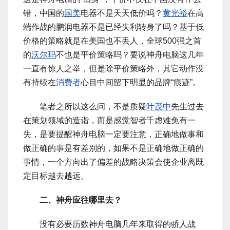
错，中国的
国美
电器不是天天低价吗？
黄光裕
在高
端作战的鹏润电器不是已经失利转身了吗？基于低
价格的策略就是在美国也不丢人，全球500强之首
的
沃尔玛
不也是平价策略吗？要说神舟电脑这几年
一直有惊人之举，但是除平价策略外，其它动作没
有持续在
消费者
心目中间留下明显的品牌“痕迹”。
笔者之所以这么问，不是质疑
叶茂中
先生过去
在策划领域的造诣，而是感觉智者千虑难免有一
失，是要提醒神舟电脑一定要注意，正确地做事和
做正确的事是有差别的，如果不是正确地做正确的
事情，一个方向出了偏差的战略决策会使企业离既
定目标越去越远。
二、神舟应往哪里去？
没有必要历数神舟电脑几年来取得的骄人战