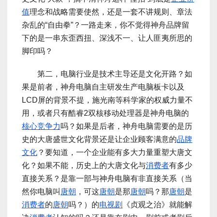
值
理念和战略需要使然，还是一套不讲规则、章法
杂乱的“自由拳”？一路走来，你不觉得神舟品牌留
下的是一串东歪西扭、深浅不一、让人匪夷所思的
脚印吗？
第二，电脑行业是技术主导还是文化开路？如
果是前者，神舟电脑自主研发生产电脑板卡以及
LCD屏的背景不提，施光南等科学家的权威力量不
用，或者只有酷睿2双核移动处理器是神舟电脑的
核心竞争力
吗？如果是后者，神舟电脑需要的是历
史的大唐盛世文化背景还是让企业顾客满意的
品牌
文化
？要知道，一个企业能有多大力量重塑大唐文
化？如果不能，历史上的大唐文化与
消费者
有多少
直接关系？是靠一部与神舟电脑有非直接关系（当
然你电脑叫
唐朝
，可这
唐朝
是那
唐朝
吗？那
唐朝
是
消费者
的
唐朝
吗？）的
电视剧
《贞观之治》就能解