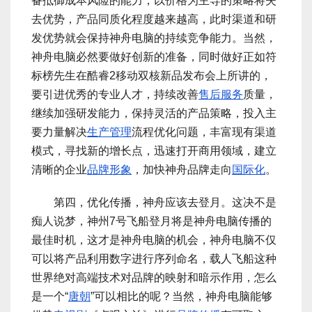
备抵御成本风险的能力，以价格为主导的策略将失
去优势，产品同质化程度越来越高，此时渠道和研
发优势就会保持神舟电脑的持续竞争能力。当然，
神舟电脑必然要做好创新的准备，同时做好正如符
标榜先生在酷睿2移动双核新品发布会上所讲的，
要引进优秀的专业人才，持续改善
售后服务
质量，
继续加强研发能力，保持灵活的产品策略，投入主
要力量解决
生产管理
流程优化问题，丰富现有渠道
模式，寻找新的增长点，迅速打开商用领域，建立
清晰的企业
品牌形象
，加快神舟品牌走向
国际化
。
第四，优化传播，神舟应该去登月。这决不是
痴人说梦，神州7号飞船登月将是神舟电脑传播的
最佳时机，这才是神舟电脑的机会，神舟电脑不仅
可以将产品利用数字进行序列命名，载人飞船这种
世界绝对高端技术对品牌的映射和暗示作用，怎么
是一个“
唐朝
”可以相比的呢？当然，神舟电脑能够