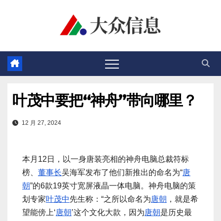
跳
至
内
容
叶茂中要把“神舟”带向哪里？
12 月 27, 2024
本月12日，以一身唐装亮相的神舟电脑总裁符标
榜、
董事长
吴海军发布了他们新推出的命名为“
唐
朝
”的6款19英寸宽屏液晶一体电脑。神舟电脑的策
划专家
叶茂中
先生称：“之所以命名为
唐朝
，就是希
望能傍上‘
唐朝
’这个文化大款，因为
唐朝
是历史最