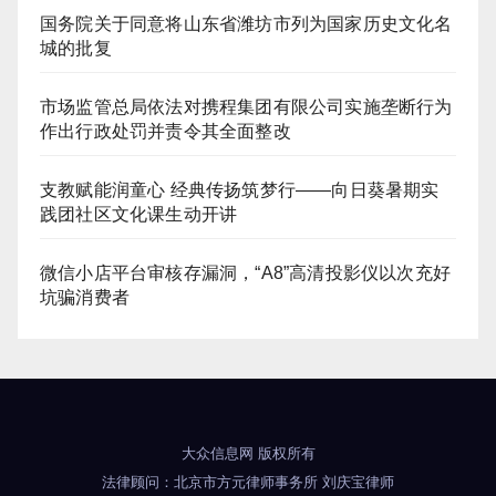
国务院关于同意将山东省潍坊市列为国家历史文化名
城的批复
市场监管总局依法对携程集团有限公司实施垄断行为
作出行政处罚并责令其全面整改
支教赋能润童心 经典传扬筑梦行——向日葵暑期实
践团社区文化课生动开讲
微信小店平台审核存漏洞，“A8”高清投影仪以次充好
坑骗消费者
大众信息网
版权所有
法律顾问：
北京市方元律师事务所
刘庆宝律师