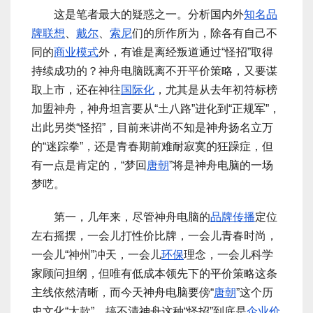
这是笔者最大的疑惑之一。分析国内外
知名品
牌
联想
、
戴尔
、
索尼
们的所作所为，除各有自己不
同的
商业模式
外，有谁是离经叛道通过“怪招”取得
持续成功的？神舟电脑既离不开平价策略，又要谋
取上市，还在神往
国际化
，尤其是从去年初符标榜
加盟神舟，神舟坦言要从“土八路”进化到“正规军”，
出此另类“怪招”，目前来讲尚不知是神舟扬名立万
的“迷踪拳”，还是青春期前难耐寂寞的狂躁症，但
有一点是肯定的，“梦回
唐朝
”将是神舟电脑的一场
梦呓。
第一，几年来，尽管神舟电脑的
品牌传播
定位
左右摇摆，一会儿打性价比牌，一会儿青春时尚，
一会儿“神州”冲天，一会儿
环保
理念，一会儿科学
家顾问担纲，但唯有低成本领先下的平价策略这条
主线依然清晰，而今天神舟电脑要傍“
唐朝
”这个历
史文化“大款”，搞不清神舟这种“怪招”到底是
企业价