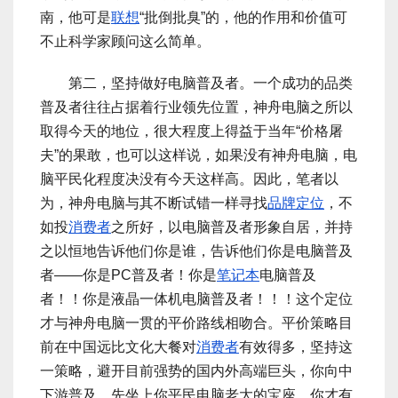
南，他可是
联想
“批倒批臭”的，他的作用和价值可
不止科学家顾问这么简单。
第二，坚持做好电脑普及者。一个成功的品类
普及者往往占据着行业领先位置，神舟电脑之所以
取得今天的地位，很大程度上得益于当年“价格屠
夫”的果敢，也可以这样说，如果没有神舟电脑，电
脑平民化程度决没有今天这样高。因此，笔者以
为，神舟电脑与其不断试错一样寻找
品牌定位
，不
如投
消费者
之所好，以电脑普及者形象自居，并持
之以恒地告诉他们你是谁，告诉他们你是电脑普及
者——你是PC普及者！你是
笔记本
电脑普及
者！！你是液晶一体机电脑普及者！！！这个定位
才与神舟电脑一贯的平价路线相吻合。平价策略目
前在中国远比文化大餐对
消费者
有效得多，坚持这
一策略，避开目前强势的国内外高端巨头，你向中
下游普及，先坐上你平民电脑老大的宝座，你才有