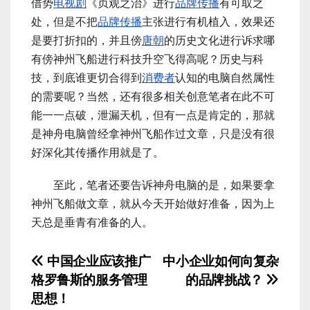
借势
电视剧
《贞观之治》进行
品牌传播
有可取之
处，但是不把
品牌传播
主张进行有机植入，效果还
是要打折扣的，并且傍
唐朝
的历史文化进行诉求哪
有傍神州飞船进行科技升空飞得高呢？历史与科
技，到底谁更切合得到
消费者
认知的电脑自然属性
的需要呢？当然，还有很多相关创意笔者在此不可
能一一点破，泄漏天机，但有一点是肯定的，那就
是神舟电脑曾经拿神州飞船作过文章，只是没有很
好深化其传播作用就是了。
至此，笔者还要告诉神舟电脑的是，如果要拿
神州飞船做文章，就从今天开始做好准备，因为上
天总是垂青有准备的人。
文
中国企业应该推广
中小企业如何向复杂
格罗鲁斯的服务管理
的品牌挑战？
章
思想！