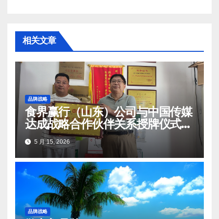
导
航
相关文章
品牌战略
食界赢行（山东）公司与中国传媒
达成战略合作伙伴关系授牌仪式在
莒南顺利举办
5 月 15, 2026
品牌战略