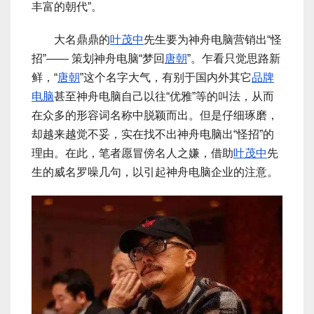
丰富的朝代”。
大名鼎鼎的
叶茂中
先生要为神舟电脑营销出“怪
招”—— 策划神舟电脑“梦回
唐朝
”。乍看只觉思路新
鲜，“
唐朝
”这个名字大气，有别于国内外其它
品牌
电脑
甚至神舟电脑自己以往“优雅”等的叫法，从而
在众多的形容词名称中脱颖而出。但是仔细琢磨，
却越来越觉不妥，实在找不出神舟电脑出“怪招”的
理由。在此，笔者愿冒傍名人之嫌，借助
叶茂中
先
生的威名罗噪几句，以引起神舟电脑企业的注意。