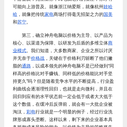
可能向上游普及。就像浙江纳爱斯，就像杭州
娃哈
哈
，就像把传统
家电
商场打得毫无招架之力的
国美
和
苏宁
。
第三，确立神舟电脑以价格为主导、以产品为
核心、以渠道为保障、以研发为后盾的多维立体
商
业模式
。我们知道，大多数商家、企业之所以讨厌
并无奈于
价格战
，关键在于价格利刃斩断了他们撇
脂的
通路
，以成本领先的神舟电脑不是已经做到“同
样高的价格比对手赚钱、同样低的价格能比对手坚
持更久”吗？但是随着竞争水平的不断提高，行业盈
利曲线会逐渐理性回归，也就是走向微利，并且在
回归到应有的水平状态前一定会低于或者大大低于
这个数值，在缓冲后反弹前，就会有一大批企业被
淘汰，
彩电
行业就是一个明显的例子，经过行业洗
牌形成寡头垄断。这样以来，剩下来的企业基本具