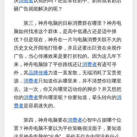
决
消费者
认知的吗？还是靠在剧中、剧前或者剧后
砸广告就能解决的呢？
第三，神舟电脑的目标消费群在哪里？神舟电
脑如何找准这个群体，是高中低通占还是适中择
优？但是现在，神舟在一片与电脑消费关联不大的
历史文化开阔地打怪拳，并且还要出巨资在央视作
广告，当心传播效果是要打折扣的。因为这几年下
来，神舟电脑除了平价路线还让
消费者
有迹可寻
外，其
品牌传播
力道一直发散，无端消耗了宝贵资
源，
消费者
只知道你从哪里来，并不清楚你往哪里
去。这一次，你又向哪里迈动你的脚步？并又想把
你的
消费者
带向哪里呢？你要知道，晕头转向的
消
费者
是容易迷失的。
第四，神舟电脑要在
消费者
心智中占据哪个位
置？神舟电脑不要以为平价策略很没面子，要知道
这是神舟电脑的“出身”，平价不仅在中国没有什么