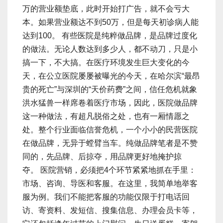
万的营业额垫底，此时开始打广告，就不会亏大
本。如果营业额达不到50万，但是每天初诊病人能
达到100。 有些医院是纯粹做品牌，是品牌过度化
的做法。无论人数达到多少人，都不动刀，只是小
搞一下，不大搞。在医疗环境发生巨大变化的今
天，在公立医院屡屡被曝光的今天，在哈尔滨“最昂
贵的死亡”与深圳的“天价药费”之间，信任危机就象
洪水猛兽一样席卷着医疗市场，因此，医院做品牌
这一种做法，有超凡脱俗之处，也有一厢情愿之
处。整个行业面临信誉危机，一个小小的民营医院
在做品牌，无异于螳臂当车。纯做品牌笔者是不赞
同的，先品牌、后掠夺，用品牌更好地掩护掠
夺。 医院营销，必须把4个环节紧紧地抓在手里：
市场、咨询、导医和客服。在这里，我简单地举客
服为例。我们不能把客服的功能仅限于打电话回
访、寄资料、发短信、搜集信息、办理会员卡等，