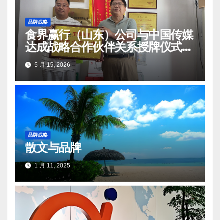
品牌战略
食界赢行（山东）公司与中国传媒
达成战略合作伙伴关系授牌仪式在
莒南顺利举办
5 月 15, 2026
品牌战略
散文与品牌
1 月 11, 2025