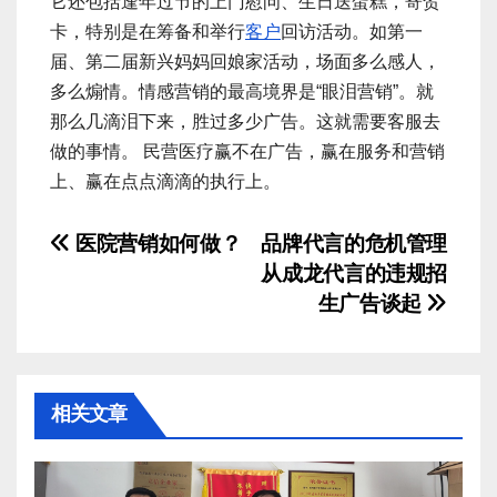
它还包括逢年过节的上门慰问、生日送蛋糕，寄贺
卡，特别是在筹备和举行
客户
回访活动。如第一
届、第二届新兴妈妈回娘家活动，场面多么感人，
多么煽情。情感营销的最高境界是“眼泪营销”。就
那么几滴泪下来，胜过多少广告。这就需要客服去
做的事情。 民营医疗赢不在广告，赢在服务和营销
上、赢在点点滴滴的执行上。
文
医院营销如何做？
品牌代言的危机管理
从成龙代言的违规招
章
生广告谈起
导
航
相关文章