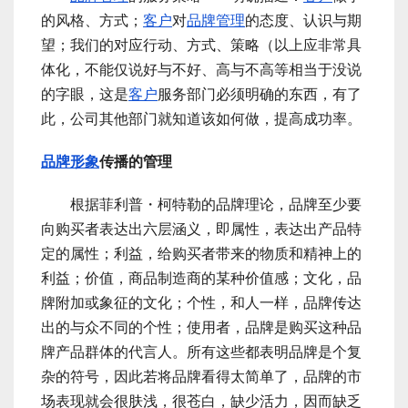
的风格、方式；
客户
对
品牌管理
的态度、认识与期
望；我们的对应行动、方式、策略（以上应非常具
体化，不能仅说好与不好、高与不高等相当于没说
的字眼，这是
客户
服务部门必须明确的东西，有了
此，公司其他部门就知道该如何做，提高成功率。
品牌形象
传播的管理
根据菲利普・柯特勒的品牌理论，品牌至少要
向购买者表达出六层涵义，即属性，表达出产品特
定的属性；利益，给购买者带来的物质和精神上的
利益；价值，商品制造商的某种价值感；文化，品
牌附加或象征的文化；个性，和人一样，品牌传达
出的与众不同的个性；使用者，品牌是购买这种品
牌产品群体的代言人。所有这些都表明品牌是个复
杂的符号，因此若将品牌看得太简单了，品牌的市
场表现就会很肤浅，很苍白，缺少活力，因而缺乏