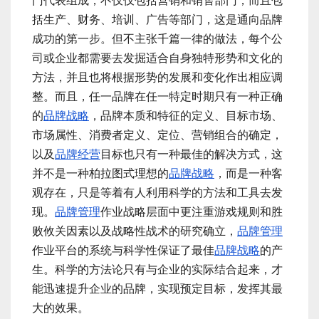
门代表组成，不仅仅包括营销和销售部门，而且包
括生产、财务、培训、广告等部门，这是通向品牌
成功的第一步。但不主张千篇一律的做法，每个公
司或企业都需要去发掘适合自身独特形势和文化的
方法，并且也将根据形势的发展和变化作出相应调
整。而且，任一品牌在任一特定时期只有一种正确
的
品牌战略
，品牌本质和特征的定义、目标市场、
市场属性、消费者定义、定位、营销组合的确定，
以及
品牌经营
目标也只有一种最佳的解决方式，这
并不是一种柏拉图式理想的
品牌战略
，而是一种客
观存在，只是等着有人利用科学的方法和工具去发
现。
品牌管理
作业战略层面中更注重游戏规则和胜
败攸关因素以及战略性战术的研究确立，
品牌管理
作业平台的系统与科学性保证了最佳
品牌战略
的产
生。科学的方法论只有与企业的实际结合起来，才
能迅速提升企业的品牌，实现预定目标，发挥其最
大的效果。