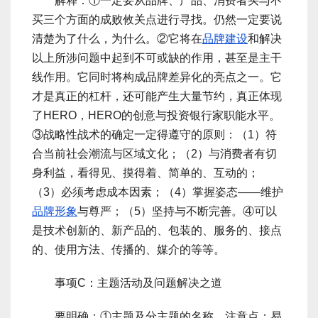
解释：①一定要从品牌、产品、消费者买与不
买三个方面的成败攸关点进行寻找。仍然一定要说
清楚为了什么，为什么。②它将在
品牌建设
和解决
以上所涉问题中起到不可或缺的作用，甚至是主干
线作用。它同时将构成品牌差异化的亮点之一。它
才是真正的杠杆，还可能产生大量节约，真正体现
了HERO，HERO的创意与投资银行家职能水平。
③战略性战术的确定一定得遵守的原则：（1）符
合当前社会潮流与区域文化；（2）与消费者有切
身利益，看得见、摸得着、简单的、互动的；
（3）必须考虑成本因素；（4）掌握姿态――维护
品牌形象
与尊严；（5）坚持与不断完善。④可以
是技术创新的、新产品的、包装的、服务的、接点
的、使用方法、传播的、媒介的等等。
事项C：主题活动及问题解决之道
要明确：①主题及分主题的名称。注意点：易