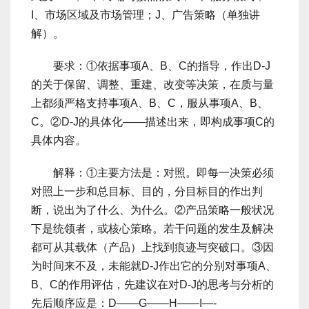
I、市场区域及市场管理；J、广告策略（单独讲
解）。
要求：①依据事项A、B、C的指导，作出D-J
的关于保留、调整、重建、改变等决策，在质与量
上都须严格支持事项A、B、C，服从事项A、B、
C。②D-J的具体化――描述出来，即构成事项C的
具体内容。
解释：①主要方法是：对照。即每一决策必须
对照上一步和总目标、目的，分目标目的作出判
断，说出为了什么、为什么。②产品策略一般状况
下是统领者，或核心策略。若干问题的发生及解决
都可从其载体（产品）上找到痕迹与突破口。③因
为时间来不及，未能就D-J作出它的分别对事项A、
B、C的作用评估，先建议在对D-J的思考与分析的
先后顺序应是：D――G――H――I―-