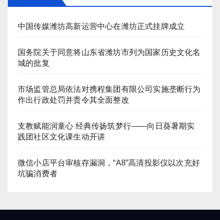
中国传媒潍坊高新运营中心在潍坊正式挂牌成立
国务院关于同意将山东省潍坊市列为国家历史文化名
城的批复
市场监管总局依法对携程集团有限公司实施垄断行为
作出行政处罚并责令其全面整改
支教赋能润童心 经典传扬筑梦行——向日葵暑期实
践团社区文化课生动开讲
微信小店平台审核存漏洞，“A8”高清投影仪以次充好
坑骗消费者