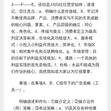
J――F――E。④但是J与G往往贯穿始终，请谨
记。⑤注意点：a、明确什么是价值链。b、牢记并
不断使用品牌、产品、消费者买与不买的关系成败
的核心问题、要素。c、产品层级的确立：同心
化，角色化。d、终端与接点：消费者定义为最高
判定决策标准，生动化及功能放大。e、服务模
式：小投入小利益作用放大；简单化。f、市场区
域：相对集中化和点状网络化。g、市场管理：目
的目标下的利益实现规划。h、通路：一个高效的
利益实现的首先是物流。I、价格：永远不能成为我
们作业的核心。虽然我知道大家认为它很重要。
事项：在事项A、B、C指导下的广告策略（工
具一）。
明确描述和作出：①媒介定义；②媒介运作
（用）策略；③表达策略：a、VI及其在各种传播