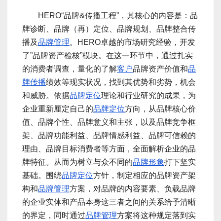
HERO“品牌&传播工程”，其核心的内容是：品
牌诊断、品牌（再）定位、品牌规划、品牌整合传
播及
品牌管理
。HERO卓越的市场研究经验，开发
了”品牌资产检核”模块。在这一环节中，通过扎实
的消费者调查，量化的了解
客户
品牌资产价值和
品
牌传播
绩效等现实状况，找到其优势和劣势，机会
和威胁。依据
品牌定位
理论和行业研究的成果，为
企业重新厘定自己的
品牌定位
方向，从品牌核心价
值、品牌个性、品牌意义和主张，以及品牌竞争框
架、品牌功能利益、品牌情感利益、品牌可信赖的
理由、品牌目标消费者等方面，全面解析企业的品
牌特征。从而为树立与众不同的
品牌形象
打下坚实
基础。围绕
品牌定位
方针，制定相应的品牌资产架
构和
品牌管理
方案，对品牌的内容要素、负载品牌
的企业实体和产品本身这三者之间的关系给予清晰
的界定，同时通过
品牌管理
方案将这种规定落到实