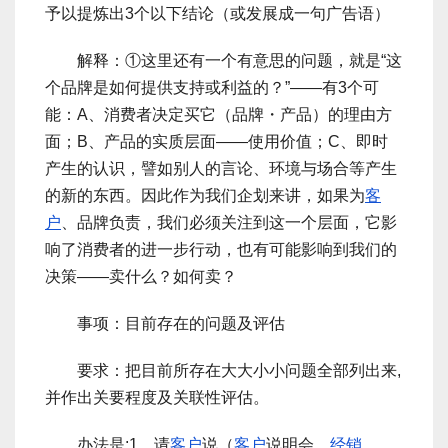
予以提炼出3个以下结论（或发展成一句广告语）
解释：①这里还有一个有意思的问题，就是“这
个品牌是如何提供支持或利益的？”――有3个可
能：A、消费者决定买它（品牌・产品）的理由方
面；B、产品的实质层面――使用价值；C、即时
产生的认识，譬如别人的言论、环境与场合等产生
的新的东西。因此作为我们企划来讲，如果为
客
户
、品牌负责，我们必须关注到这一个层面，它影
响了消费者的进一步行动，也有可能影响到我们的
决策――卖什么？如何卖？
事项：目前存在的问题及评估
要求：把目前所存在大大小小问题全部列出来,
并作出关要程度及关联性评估。
办法是:1、请
客户
说（
客户
说明会、
经销