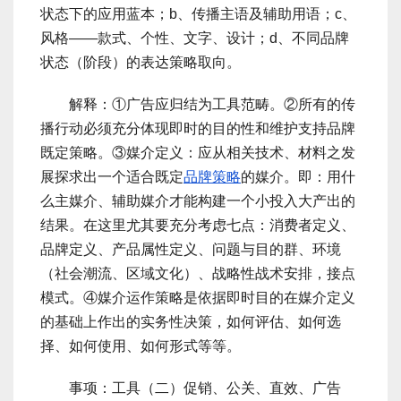
状态下的应用蓝本；b、传播主语及辅助用语；c、
风格――款式、个性、文字、设计；d、不同品牌
状态（阶段）的表达策略取向。
解释：①广告应归结为工具范畴。②所有的传
播行动必须充分体现即时的目的性和维护支持品牌
既定策略。③媒介定义：应从相关技术、材料之发
展探求出一个适合既定
品牌策略
的媒介。即：用什
么主媒介、辅助媒介才能构建一个小投入大产出的
结果。在这里尤其要充分考虑七点：消费者定义、
品牌定义、产品属性定义、问题与目的群、环境
（社会潮流、区域文化）、战略性战术安排，接点
模式。④媒介运作策略是依据即时目的在媒介定义
的基础上作出的实务性决策，如何评估、如何选
择、如何使用、如何形式等等。
事项：工具（二）促销、公关、直效、广告