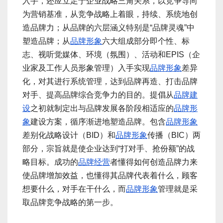
入手，还应立足于企业战略三角关系，以竞争导向
为营销基准，从竞争战略上着眼，持续、系统地创
造品牌力；从品牌的六层涵义特别是“品牌灵魂”中
塑造品牌；从
品牌形象
六大组成部分即个性、标
志、视听觉媒体、环境（氛围）、活动和EPIS（企
业家及工作人员形象管理）入手实现
品牌形象
差异
化，对其进行系统管理，达到品牌再造、打击品牌
对手、提高品牌综合竞争力的目的。提倡从
品牌建
设
之初就制定出与品牌发展各阶段相适应的
品牌形
象
建设方案，循序渐进地塑造品牌。包含
品牌形象
差别化战略设计（BID）和
品牌形象
传播（BIC）两
部分，宗旨就是使企业达到“打对手、抢份额”的战
略目标。成功的
品牌经营
者懂得如何创造品牌力来
使品牌增加效益，也懂得其品牌代表着什么，顾客
想要什么，对手在干什么，而
品牌形象
管理就是采
取品牌竞争战略的第一步。