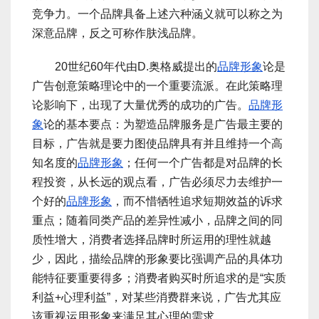
竞争力。一个品牌具备上述六种涵义就可以称之为
深意品牌，反之可称作肤浅品牌。
20世纪60年代由D.奥格威提出的
品牌形象
论是
广告创意策略理论中的一个重要流派。在此策略理
论影响下，出现了大量优秀的成功的广告。
品牌形
象
论的基本要点：为塑造品牌服务是广告最主要的
目标，广告就是要力图使品牌具有并且维持一个高
知名度的
品牌形象
；任何一个广告都是对品牌的长
程投资，从长远的观点看，广告必须尽力去维护一
个好的
品牌形象
，而不惜牺牲追求短期效益的诉求
重点；随着同类产品的差异性减小，品牌之间的同
质性增大，消费者选择品牌时所运用的理性就越
少，因此，描绘品牌的形象要比强调产品的具体功
能特征要重要得多；消费者购买时所追求的是“实质
利益+心理利益”，对某些消费群来说，广告尤其应
该重视运用形象来满足其心理的需求。