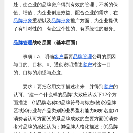
处，使企业的品牌资产得到有效的管理，不断的保
值、增值，为企业创造效益。配合企业的需求，在
品牌形象
重塑以及
品牌形象
推广方面，为企业提供
了有针对性的、有企业个性的、有系统性的服务。
品牌管理
战略层面（基本层面）
事项：a、明确
客户
需要
品牌管理
公司的原因
与目的、目标。b、透彻说明描述
客户
对这一目
的、目标的期望与态度。
要求：要把它用文字描述出来，并得到
客户
的
认可。“建一个什么样的品牌”大致应从以下12个方
面描述：⑴品牌名称⑵品牌符号与标志(物)⑶品牌
区域⑷行业与产品类别⑸业界盈利能力⑹知名度⑺
消费者认可方面⑻关系品牌成败的主要方面⑼消费
者对品牌的感性认为；⑽品牌人格化描述；⑾品牌