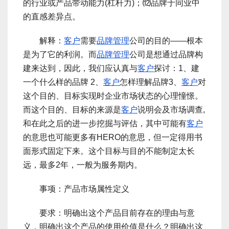
的行业或产品带动能力(杠杆力)；⑿品牌于同业中
的直感差异点。
解释：
客户
需要
品牌管理
公司的目的――根本
是为了它的利润。而
品牌管理
公司是想通过品牌构
建来达到，因此，我们应认真与
客户
探讨：1、建
一个什么样的品牌 2、
客户
怎样理解品牌3、
客户
对
这个目的、目标实现时企业市场状态的心理憧憬。
而这个目的、目标的来源是
客户
说明会及市场调查,
和在此之后的进一步挖掘与评估，其中可能有
客户
的意思也可能更多有HERO的意思，但一定得用书
面形式固定下来。这个目标与目的不能制定太长
远，最多2年，一般为服务期内。
事项：产品市场属性定义
要求：明确出这个产品目前存在的理由与意
义，明确出这个产品的使用价值是什么？明确出这