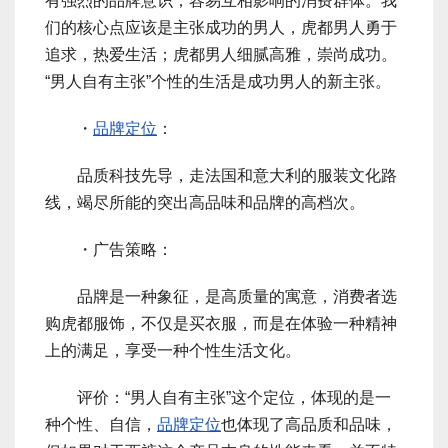
有强烈的品牌意识；容易互相影响的消费群体。我
们的核心点应该是主张成功的男人，虎都男人勇于
追求，热爱生活；虎都男人细腻高雅，崇尚成功。
“男人自有主张”个性的生活是成功男人的新主张。
・
品牌定位
：
品质科技先导，走法国和意大利的服装文化路
线，竭尽所能的突出高品味和品牌的高档次。
・广告策略：
品牌是一种象征，是高质量的寓意，消费者选
购虎都服饰，不仅是买衣服，而是在体验一种精神
上的满足，享受一种个性生活文化。
评价：“男人自有主张”这个定位，体现的是一
种个性、自信，
品牌定位
也体现了高品质和品味，