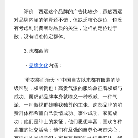
评价：西远这个品牌的广告比较少，虽然西远
对品牌内涵的解释还不错，但缺乏核心定位，也没
有考虑到消费者对品质的关注，这样的定位过于
散，没有瞄准特定群体。
3. 虎都西裤
・
品牌文化
内涵：
“垂衣裳而治天下”中国自古以来都有服装的等
级区别，权者贵也！高贵气派的服饰象征着权威与
成功。而虎都品牌本身就喻义一种权威、一种气
派、一种傲视群雄唯我独尊的主张。虎都品牌的消
费群体都希望自己爱情成功、事业成功、家庭成
功；他们是绅士的象征，他们思想丰富，喜欢各种
高雅的社交活动；他们有及强的自尊心与虚荣心，