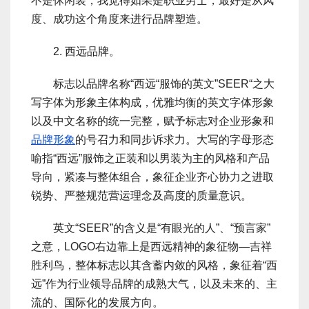
不是休闲装，我觉得如果是职业男士，最好是从风
度、成功这个角度来进行品牌塑造。
2. 西远品牌。
标志以品牌名称“西远“服饰的英文”SEER“之大
写字体为形象主体构成，优雅均衡的英文字体形象
以及中文名称的统一完整，赋予标志对企业形象和
品牌形象
的号召力和同步诉求力。大写的字母形态
喻指“西远”服饰之正装和以男装为主的风格和产品
导向，紧凑与整体组合，象征企业齐心协力之进取
锐势、严整规范营运理念及高度的质量意识。
英文“SEER”的含义是“有眼光的人”、“预言家”
之意，LOGO右边靠上是西远精神的象征物―吉祥
胜利鸟，整体标志以其含蓄内敛的风格，象征着“西
远”作为行业领导品牌的成熟大气，以及未来的、主
流的、国际化的发展方向。