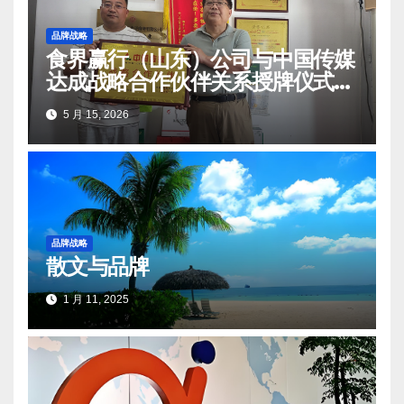
品牌战略
食界赢行（山东）公司与中国传媒
达成战略合作伙伴关系授牌仪式在
莒南顺利举办
5 月 15, 2026
品牌战略
散文与品牌
1 月 11, 2025