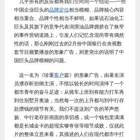
几乎所有的反应都将我们引向同一个结论──一些
中国企业巨头的
品牌定位
相当模糊、品牌核心内容
相当重合、品牌个性相当不鲜明。如果说石油化工
巨头及其旗下的竞争代表润滑油品牌拥挤在了狭窄
的事件营销道路上，引发人们记忆含混尚带有偶然
性的话，那么刚刚过去的2月份中国银行在央视数
套节目频繁播放的形象广告，则更突出的说明了中
国巨头品牌模糊的问题。
这一名为《珍重
客户
篇》的形象广告，由著名演
员濮存昕担纲主演，不惜以较长的时间演绎了一个
都市青年的奋斗足迹：从骑车上班到有能力打车再
到住别墅开奥迪，当然每一次的上升都与到中行存
款攒钱的细节有关。我们不提这则广告的琴声悠
扬、中行老存折画面的亲切感，或一个钱包里满满
都是长城金卡的超现实够夸张等细节成败，仅就此
片的整体立意来看，其描述的人们在现代都市中打