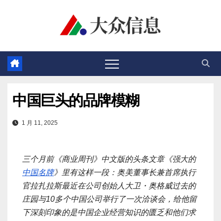
跳
至
内
容
中国巨头的品牌模糊
1 月 11, 2025
三个月前《商业周刊》中文版的头条文章《强大的
中国名牌
》里有这样一段：奥美董事长兼首席执行
官拉扎拉斯最近在公司创始人大卫・奥格威过去的
庄园与10多个中国公司举行了一次洽谈会，给他留
下深刻印象的是中国企业经营知识的匮乏和他们求