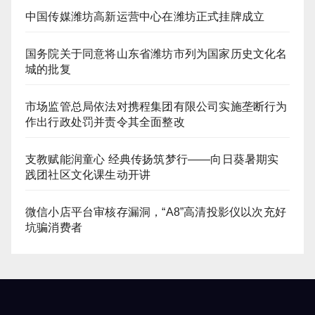
中国传媒潍坊高新运营中心在潍坊正式挂牌成立
国务院关于同意将山东省潍坊市列为国家历史文化名
城的批复
市场监管总局依法对携程集团有限公司实施垄断行为
作出行政处罚并责令其全面整改
支教赋能润童心 经典传扬筑梦行——向日葵暑期实
践团社区文化课生动开讲
微信小店平台审核存漏洞，“A8”高清投影仪以次充好
坑骗消费者