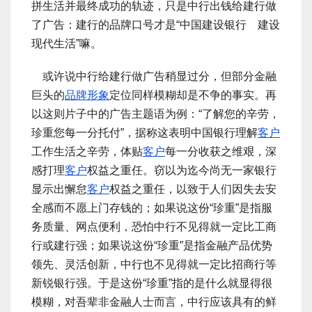
拼生活并最终成功的轨迹，只是中行出钱给建行做
了广告：建行的品牌口号才是“中国建设银行 建设
现代生活”嘛。
或许说中行给建行做广告稍显过分，但部分金融
巨头的
品牌形象
定位同样模糊却是不争的事实。再
以这则片子中的广告主题语为例：“了解您的辛劳，
珍重您每一分托付”，据称这表明中国银行理解
客户
工作生活之辛劳，体贴
客户
每一分收获之维艰，深
感打理
客户
权益之重任。窃以为迄今尚无一家银行
显示出懈怠
客户
权益之重任，以致于人们因失去安
全感而不愿上门存钱的；如果说这份“珍重”是指服
务质量、网点便利，恐怕中行不见得就一定比工商
行或建行强；如果说这份“珍重”是指金融产品优势
领先、灵活创新，中行也不见得就一定比招商行等
新锐银行强。于是这份“珍重”指的是什么就显得很
模糊，对吾辈非金融人士而言，中行应该具有的鲜