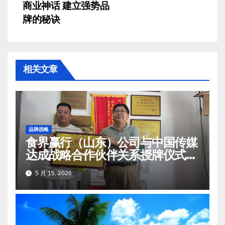
商业神话 建立强势品
章
牌的秘诀
导
航
相关文章
品牌战略
食界赢行（山东）公司与中国传媒
达成战略合作伙伴关系授牌仪式在
莒南顺利举办
5 月 15, 2026