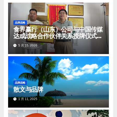
品牌战略
食界赢行（山东）公司与中国传媒
达成战略合作伙伴关系授牌仪式在
莒南顺利举办
5 月 15, 2026
品牌战略
散文与品牌
1 月 11, 2025