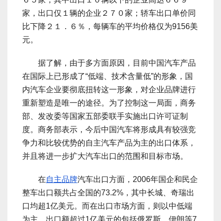
家，出口仅１辆的企业２７０家；轿车出口单价同
比下降２１．６％，每辆车的平均价格仅为9156美
元。
据了解，由于多方面原因，目前中国汽车产品
在国际上已形成了“低端、技术含量低”的形象，国
内汽车企业要彻底扭转这一形象，对企业品牌进行
重新塑造是唯一的途径。为了控制这一局面，商务
部、发改委等国家五部委联手实施出口许可证制
度。商务部表示，今后中国汽车将形成具有较强竞
争力和比较优势的自主汽车产品为主的出口体系，
并且将进一步扩大汽车出口的范围和目标市场。
在
自主品牌
汽车出口方面，2006年国企和民企
整车出口额共占全国的73.2%，其中长城、奇瑞出
口均超1亿美元。而在出口市场方面，则以中低端
为主，出口额超过1亿美元的包括俄罗斯、伊朗等7