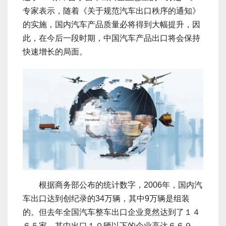
专家表示，随着《关于规范汽车出口秩序的通知》
的实施，国内汽车产品质量必将得到大幅提升，因
此，在今后一段时期，中国汽车产品出口将会保持
快速增长的局面。
根据商务部公布的统计数字，2006年，国内汽
车出口达到创纪录的34万辆，其中9万辆是组装
的。但去年全国汽车整车出口企业竟然达到了１４
６５家，其中出口１０辆以下的企业高达６６９