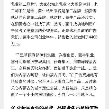
乳业第二品牌”。大家都知道乳业老大哥是伊利，老
二却不知是谁，蒙牛站出来说是第二品牌，消费者
就认同它是第二品牌，就这样，蒙牛产品还没卖，
在消费者心中就成了第二品牌，蒙牛成功地利用广
告抢占了消费者的心智资源。正是这种果敢的广告
意识，蒙牛公司创业半年，销售收入就做到了4400
万元。
“千里草原腾起伊利集团、兴发集团、蒙牛乳业、
塞外明珠耀照宁城集团、仕奇集团、河套峥嵘蒙古
王、高原独秀鄂尔多斯、西部骄子兆君羊绒……我
们为内蒙古喝彩，让内蒙古腾飞。”在广告费如此有
限珍贵的时候，它不马上吆喝自己的产品，反过来
关心内蒙古的城市定位公益，大智若愚，只是精心
做了一个小小的捆绑插位，令自己一出世就不凡。
化妆品企业的品牌
品牌业务员是如何做