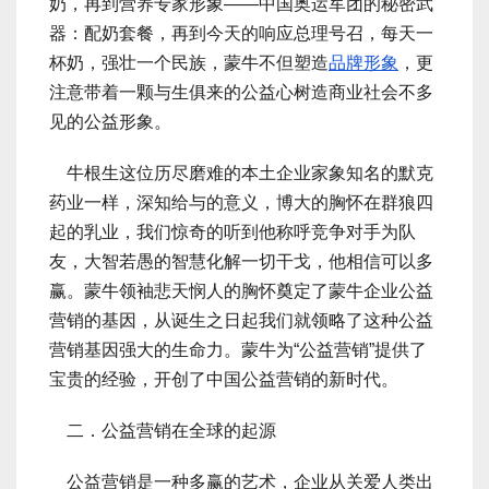
奶，再到营养专家形象——中国奥运军团的秘密武
器：配奶套餐，再到今天的响应总理号召，每天一
杯奶，强壮一个民族，蒙牛不但塑造
品牌形象
，更
注意带着一颗与生俱来的公益心树造商业社会不多
见的公益形象。
牛根生这位历尽磨难的本土企业家象知名的默克
药业一样，深知给与的意义，博大的胸怀在群狼四
起的乳业，我们惊奇的听到他称呼竞争对手为队
友，大智若愚的智慧化解一切干戈，他相信可以多
赢。蒙牛领袖悲天悯人的胸怀奠定了蒙牛企业公益
营销的基因，从诞生之日起我们就领略了这种公益
营销基因强大的生命力。蒙牛为“公益营销”提供了
宝贵的经验，开创了中国公益营销的新时代。
二．公益营销在全球的起源
公益营销是一种多赢的艺术，企业从关爱人类出