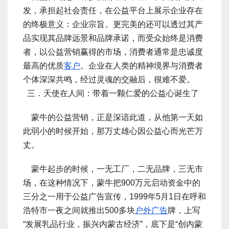
发，承担起社会责任，在公益平台上展示企业存在
的终极意义：企业宗旨。更完美的还可以透过其产
品实现其品牌远景和品牌承诺，而受众始终是消费
者，以公益营销赢得的市场，消费者通常是忠诚度
最高的优质
客户
。企业在人类的精神境界与消费者
个体深深共鸣，经过灵魂的交融后，很难不爱。
三．天使在人间：带着一颗仁爱的公益心诞生了
蒙牛的公益营销，正是深谙此道，从他第一天如
此弱小的时候开始，那万丈雄心因公益心而光芒万
丈。
蒙牛起步的时候，一无工厂，二无品牌，三无市
场，在这种情况下，蒙牛把900万元启动资金中的
三分之一用于公益广告宣传，1999年5月1日在呼和
浩特市一夜之间就推出500多块
户外广告
牌，上写
“发展乳品行业，振兴内蒙古经济”，底下是“创内蒙