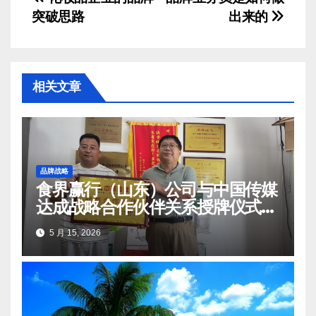
文
突破思路
出来的
章
导
航
相关文章
品牌战略
食界赢行（山东）公司与中国传媒
达成战略合作伙伴关系授牌仪式在
莒南顺利举办
5 月 15, 2026