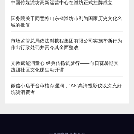
中国传媒潍坊高新运营中心在潍坊正式挂牌成立
国务院关于同意将山东省潍坊市列为国家历史文化名
城的批复
市场监管总局依法对携程集团有限公司实施垄断行为
作出行政处罚并责令其全面整改
支教赋能润童心 经典传扬筑梦行——向日葵暑期实
践团社区文化课生动开讲
微信小店平台审核存漏洞，“A8”高清投影仪以次充好
坑骗消费者