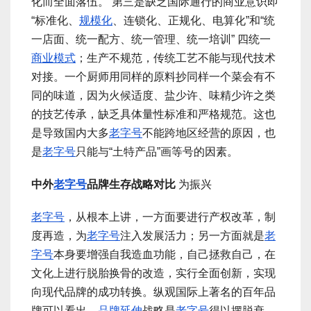
化而全面落伍。 第三是缺乏国际通行的商业意识即
“标准化、
规模化
、连锁化、正规化、电算化”和“统
一店面、统一配方、统一管理、统一培训” 四统一
商业模式
；生产不规范，传统工艺不能与现代技术
对接。一个厨师用同样的原料抄同样一个菜会有不
同的味道，因为火候适度、盐少许、味精少许之类
的技艺传承，缺乏具体量性标准和严格规范。这也
是导致国内大多
老字号
不能跨地区经营的原因，也
是
老字号
只能与“土特产品”画等号的因素。
中外
老字号
品牌生存战略对比
为振兴
老字号
，从根本上讲，一方面要进行产权改革，制
度再造，为
老字号
注入发展活力；另一方面就是
老
字号
本身要增强自我造血功能，自己拯救自己，在
文化上进行脱胎换骨的改造，实行全面创新，实现
向现代品牌的成功转换。纵观国际上著名的百年品
牌可以看出，
品牌延伸
战略是
老字号
得以摆脱衰