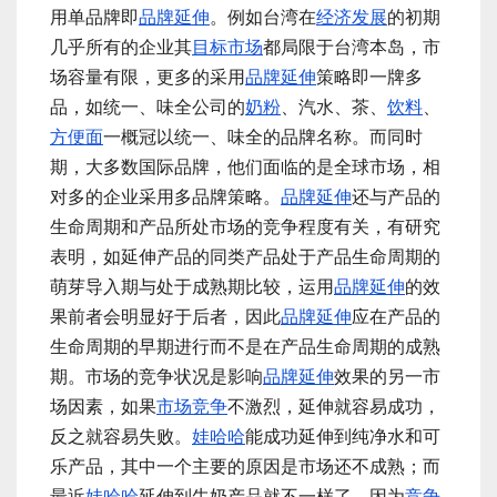
用单品牌即
品牌延伸
。例如台湾在
经济发展
的初期
几乎所有的企业其
目标市场
都局限于台湾本岛，市
场容量有限，更多的采用
品牌延伸
策略即一牌多
品，如统一、味全公司的
奶粉
、汽水、茶、
饮料
、
方便面
一概冠以统一、味全的品牌名称。而同时
期，大多数国际品牌，他们面临的是全球市场，相
对多的企业采用多品牌策略。
品牌延伸
还与产品的
生命周期和产品所处市场的竞争程度有关，有研究
表明，如延伸产品的同类产品处于产品生命周期的
萌芽导入期与处于成熟期比较，运用
品牌延伸
的效
果前者会明显好于后者，因此
品牌延伸
应在产品的
生命周期的早期进行而不是在产品生命周期的成熟
期。市场的竞争状况是影响
品牌延伸
效果的另一市
场因素，如果
市场竞争
不激烈，延伸就容易成功，
反之就容易失败。
娃哈哈
能成功延伸到纯净水和可
乐产品，其中一个主要的原因是市场还不成熟；而
最近
娃哈哈
延伸到牛奶产品就不一样了，因为
竞争