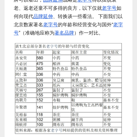
老、返老还童不可多得的良方，以下仅就
老字号
如
何向现代
品牌延伸
、转换谈一些看法。 下面我们以
北京数家著名
老字号
的年龄和经营变化与国外“
老字
号
”（准确地应称为
著名品牌
）作一对比。