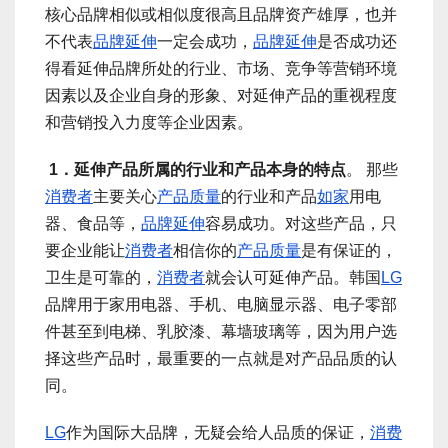
核心品牌相似或相似度很高且品牌资产雄厚，也并
不代表
品牌延伸
一定会成功，
品牌延伸
是否成功还
得看延伸品牌所处的行业、市场、竞争等营销环境
因素以及企业自身的形象、对延伸产品的重视程度
和营销投入力度等企业因素。
1．延伸产品所属的行业和产品本身的特点
。 那些
消费者
主要关心
产品质量
的行业和产品
如家
用电
器、食品等，
品牌延伸
容易成功。对这些产品，只
要企业能让
消费者
相信你的
产品质量
是有保证的，
卫生是可靠的，
消费者
就会认可延伸产品。韩国
LG
品牌用于家用电器、手机、电脑显示器、电子零部
件甚至到电梯、乳胶漆、幕墙玻璃等，因为用户选
择这些产品时，最重要的一点就是对产品品质的认
同。
LG
作为国际大品牌，无疑会给人品质的保证，
消费