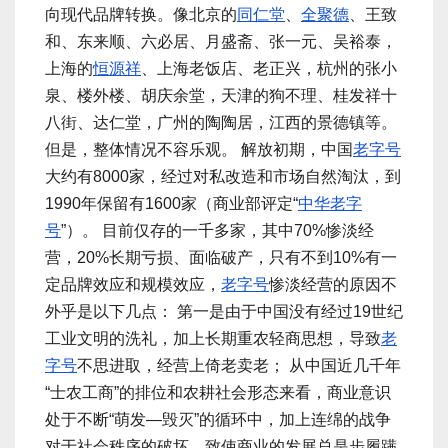
向现代品牌转换。像北京的
同仁堂
、
全聚德
、王致
和、东来顺、六必居、月盛斋、张一元、吴裕泰，
上海的
恒源祥
、上海老饭店、老正兴，杭州的张小
泉、楼外楼、胡庆余堂，天津的狗不理、桂发祥十
八街、达仁堂，广州的陶陶居，江西的景德镇等。
但是，整体情况不容乐观。 解放初期，中国
老字号
大约有8000家，经过对私改造和市场自然淘汰，到
1990年保留有1600家（商业部评定“
中华
老字
号
”）。 目前仅存的一千多家，其中70%惨淡经
营，20%长期亏损、面临破产，只有不到10%有一
定品牌效应和规模效应，
老字号
惨淡经营的原因不
外乎是以下几点： 第一是由于中国没有经过19世纪
工业文明的洗礼，加上长期重农轻商思想，导致
老
字号
不思进取，经营上倚老卖老； 从中国近几千年
“士农工商”的排位和农耕社会形态来看，商业意识
处于不断“萌发—毁灭”的循环中，加上连绵的战争
对于社会秩序的破坏，致使商业的发展总是步履蹒