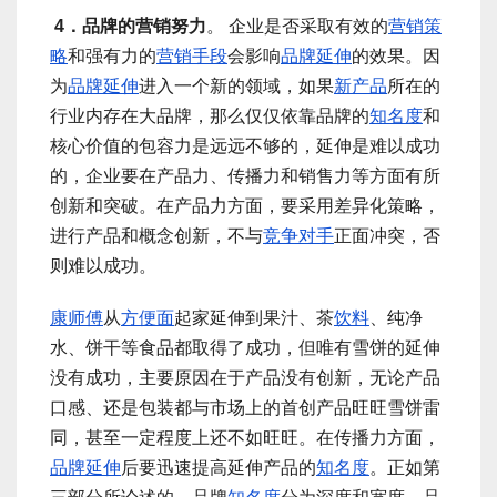
4．品牌的营销努力
。 企业是否采取有效的
营销策
略
和强有力的
营销手段
会影响
品牌延伸
的效果。因
为
品牌延伸
进入一个新的领域，如果
新产品
所在的
行业内存在大品牌，那么仅仅依靠品牌的
知名度
和
核心价值的包容力是远远不够的，延伸是难以成功
的，企业要在产品力、传播力和销售力等方面有所
创新和突破。在产品力方面，要采用差异化策略，
进行产品和概念创新，不与
竞争对手
正面冲突，否
则难以成功。
康师傅
从
方便面
起家延伸到果汁、茶
饮料
、纯净
水、饼干等食品都取得了成功，但唯有雪饼的延伸
没有成功，主要原因在于产品没有创新，无论产品
口感、还是包装都与市场上的首创产品旺旺雪饼雷
同，甚至一定程度上还不如旺旺。在传播力方面，
品牌延伸
后要迅速提高延伸产品的
知名度
。正如第