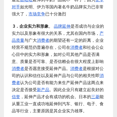
对手
如光明、伊力等国内著名牛奶品牌实力已非常
强大了，
市场竞争
已十分激烈
3．企业实力和形象
。
品牌延伸
是否成功与企业的
实力以及形象有很大的关系，尤其在国内市场，
产
品质量
与广大
消费者
的期望还有一定的距离，企业
经营不规范仍普遍存在，公司在
消费者
和社会公众
心目中的实力和形象，如对公司其他产品是否满
意、质量是否可靠、是否信赖会在很大程度上影响
消费者
是否愿意接受延伸产品。
消费者
是根据对公
司的认识和信任以及延伸产品与公司的相关性即
消
费者
认为公司是否有能力来生产延伸产品这两点来
决定是否接受
新产品
。因此企业只有建立起良好的
信誉
，延伸产品才会有成功的机会。日本的
三菱
能
从重工业一直成功地延伸到汽车、银行、电子、食
品等行业，主要原因是其企业实力雄厚。