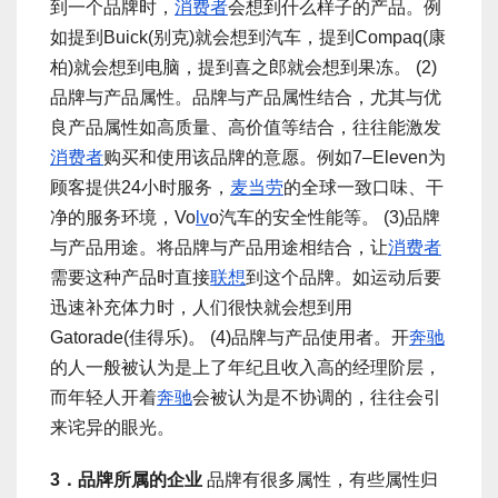
到一个品牌时，
消费者
会想到什么样子的产品。例
如提到Buick(别克)就会想到汽车，提到Compaq(康
柏)就会想到电脑，提到喜之郎就会想到果冻。 (2)
品牌与产品属性。品牌与产品属性结合，尤其与优
良产品属性如高质量、高价值等结合，往往能激发
消费者
购买和使用该品牌的意愿。例如7–Eleven为
顾客提供24小时服务，
麦当劳
的全球一致口味、干
净的服务环境，Vo
lv
o汽车的安全性能等。 (3)品牌
与产品用途。将品牌与产品用途相结合，让
消费者
需要这种产品时直接
联想
到这个品牌。如运动后要
迅速补充体力时，人们很快就会想到用
Gatorade(佳得乐)。 (4)品牌与产品使用者。开
奔驰
的人一般被认为是上了年纪且收入高的经理阶层，
而年轻人开着
奔驰
会被认为是不协调的，往往会引
来诧异的眼光。
3．品牌所属的企业
品牌有很多属性，有些属性归