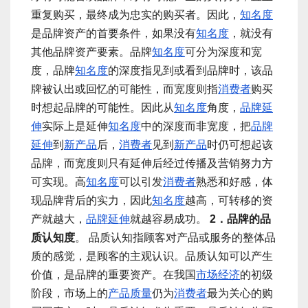
重复购买，最终成为忠实的购买者。因此，
知名度
是品牌资产的首要条件，如果没有
知名度
，就没有
其他品牌资产要素。品牌
知名度
可分为深度和宽
度，品牌
知名度
的深度指见到或看到品牌时，该品
牌被认出或回忆的可能性，而宽度则指
消费者
购买
时想起品牌的可能性。因此从
知名度
角度，
品牌延
伸
实际上是延伸
知名度
中的深度而非宽度，把
品牌
延伸
到
新产品
后，
消费者
见到
新产品
时仍可想起该
品牌，而宽度则只有延伸后经过传播及营销努力方
可实现。高
知名度
可以引发
消费者
熟悉和好感，体
现品牌背后的实力，因此
知名度
越高，可转移的资
产就越大，
品牌延伸
就越容易成功。
2．品牌的品
质认知度
。 品质认知指顾客对产品或服务的整体品
质的感觉，是顾客的主观认识。品质认知可以产生
价值，是品牌的重要资产。在我国
市场经济
的初级
阶段，市场上的
产品质量
仍为
消费者
最为关心的购