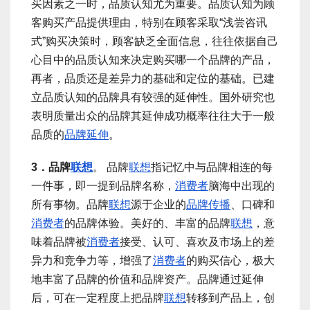
买因素之一时，品质认知尤为重要。品质认知为顾
客购买产品提供理由，特别在顾客采取“浅尝咨讯
式”购买决策时，顾客缺乏全面信息，往往依据自己
心目中的品质认知来决定购买哪一个品牌的产品，
再者，品质还是差异力的基础和定位的基础。已建
立品质认知的品牌具有较强的延伸性。国外研究也
表明质量出众的品牌其延伸成功概率往往大于一般
品质的
品牌延伸
。
3．品牌
联想
。 品牌
联想
指记忆中与品牌相连的每
一件事，即一提到品牌名称，
消费者
脑海中出现的
所有事物。品牌
联想
源于企业的
品牌传播
、口碑和
消费者
的品牌体验。美好的、丰富的品牌
联想
，意
味着品牌被
消费者
接受、认可、喜欢及市场上的差
异力和竞争力等，增强了
消费者
的购买信心，极大
地丰富了品牌的价值和品牌资产。品牌通过延伸
后，可在一定程度上把品牌
联想
转移到产品上，创