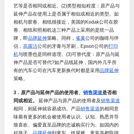
艺等是否相同或相近。(2)类型相似程度：原产品与
延伸产品在使用上是否属于相似或相近的类型。如
相机与胶卷、相纸很接近，美国的Kodak公司在胶
卷、相纸和照相机这三种产品上采用的是统一品
牌，即
品牌延伸
策略。同样，
雀巢
公司的咖啡与伴
侣，
高露洁
公司的牙膏与牙刷，Epson公司的
打印
机
与喷墨也是同样道理。(3)可替代度：原产品与延
伸产品是否可替代?如产品线延伸，国内外几乎所
有的汽车公司在汽车更新换代时都是采用
品牌延伸
策略。
3．原产品与延伸产品的使用者、
销售渠道
是否相
同或相近。
延伸产品与原产品的使用者及
销售渠道
相同，则延伸就容易成功。产品
销售渠道
的相同意
味着有更多的机会被使用者认识、认知、熟悉并导
致喜欢、偏爱直至品牌的忠诚购买行为。如国内的
好孩子，
品牌延伸
到童车、纸尿裤、童装等都取得