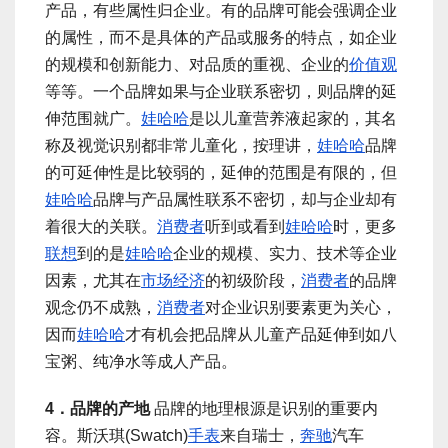
产品，有些属性归企业。有的品牌可能会强调企业
的属性，而不是具体的产品或服务的特点，如企业
的规模和创新能力、对品质的重视、企业的
价值观
等等。一个品牌如果与企业联系密切，则品牌的延
伸范围就广。
娃哈哈
是以儿童营养液起家的，其名
称及视觉识别都非常儿童化，按理讲，
娃哈哈
品牌
的可延伸性是比较弱的，延伸的范围是有限的，但
娃哈哈
品牌与产品属性联系不密切，却与企业却有
着很大的关联。
消费者
听到或看到
娃哈哈
时，更多
联想
到的是
娃哈哈
企业的规模、实力、技术等企业
因素，尤其在
市场经济
的初级阶段，
消费者
的品牌
观念仍不成熟，
消费者
对企业识别要素更为关心，
因而
娃哈哈
才有机会把品牌从儿童产品延伸到如八
宝粥、纯净水等成人产品。
4．品牌的产地
品牌的地理根源是识别的重要内
容。斯沃琪(Swatch)
手表
来自瑞士，
奔驰
汽车