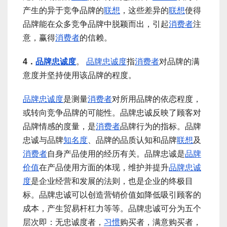
产生的异于竞争品牌的
联想
，这些差异的
联想
使得
品牌能在众多竞争品牌中脱颖而出，引起
消费者
注
意，赢得
消费者
的信赖。
4．
品牌忠诚度
。
品牌忠诚度
指
消费者
对品牌的满
意度并坚持使用该品牌的程度。
品牌忠诚度
是测量
消费者
对所用品牌的依恋程度，
或转向竞争品牌的可能性。品牌忠诚反映了顾客对
品牌情感的度量，是
消费者
品牌行为的指标。品牌
忠诚与品牌
知名度
、品牌的品质认知和品牌
联想
及
消费者
自身产品使用的经历有关。品牌忠诚是
品牌
价值
在产品使用方面的体现，维护并提升
品牌忠诚
度
是企业经营和发展的法则，也是企业的终极目
标。品牌忠诚可以创造营销价值如降低吸引顾客的
成本，产生贸易杆杠力等等。品牌忠诚可分为五个
层次即：无忠诚度者，
习惯
购买者，满意购买者，