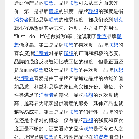
造延伸产品的
联想
。品牌
联想
可以从三方面来评
价。第一是品牌
联想
的强度，品牌
联想
的强度是指
消费者
回忆品牌
联想
的难易程度。如我们谈到
耐克
就很容易想到其标志勾、运动、乔丹及广告用语
“Just do it”(想做就做)等，这说明了
耐克
品牌
联
想
强度高。第二是品牌
联想
的喜欢度，品牌
联想
的
喜欢度指
消费者
对品牌
联想
的正面和积极的态度。
品牌的强度反映被记忆或回忆的程度，但是正面还
是反面的
联想
取决于品牌
联想
的喜欢度。品牌
联想
被
消费者
喜爱是由于品牌产品通过品牌的功能价值
如品质、利益和品牌的象征意义如身份、地位、个
性等满足了
消费者
的需求。品牌
联想
的喜欢度越
高，越容易为顾客提供满意的服务，延伸产品也就
越容易成功。第三是品牌
联想
的独特性。品牌的价
值还是个相对的概念，仅有品牌
联想
的强度和喜欢
度还是不够的，还要看你的品牌
联想
是否有过人之
处。所谓品牌
联想
的独特性是品牌在
消费者
脑海中