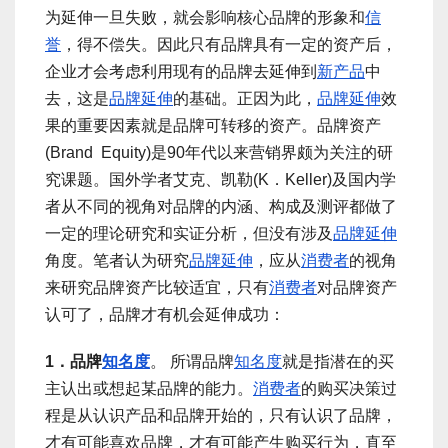
为延伸一旦失败，就会影响核心品牌的形象和
信
誉
，得不偿失。因此只有品牌具有一定的资产后，
企业才会考虑利用现有的品牌去延伸到
新产品
中
去，这是
品牌延伸
的基础。正因为此，
品牌延伸
效
果的重要因素就是品牌可转移的资产。品牌资产
(Brand Equity)是90年代以来营销界颇为关注的研
究课题。国外学者艾克、凯勒(K．Keller)及国内学
者从不同的视角对品牌的内涵、构成及测评都做了
一定的理论研究和实证分析，但没有涉及
品牌延伸
角度。笔者认为研究
品牌延伸
，应从
消费者
的视角
来研究品牌资产比较适宜，只有
消费者
对品牌资产
认可了，品牌才有机会延伸成功：
1．品牌
知名度
。 所谓品牌
知名度
就是指潜在的买
主认出或想起某品牌的能力。
消费者
的购买决策过
程是从认识产品和品牌开始的，只有认识了品牌，
才有可能喜欢品牌，才有可能产生购买行为，直至