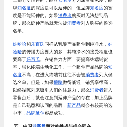
三部分所论述的，品牌
知名度
分为深度和宽度，品
牌
知名度
的深度是可以延伸的，但品牌
知名度
的宽
度是不能延伸的。如果
消费者
购买时无法想到品
牌，那么延伸产品就无法被
消费者
列入购买的侯选
名单。
娃哈哈
和
乐百氏
同样从乳酸产品延伸到纯净水，
娃
哈哈
的传播力度要大的多，其纯净水的接受程度也
要高于
乐百氏
。在销售力方面，要提高终端铺货
率，强化终端生动化工作。一个延伸产品品牌的
知
名度
不高，在进入终端前往往不会被
消费者
列入侯
选名单。但是，如果
通路
做得畅通，铺货率很高，
以终端陈列来吸引人们的注意力，那么
消费者
进入
零售点后，就会注意到延伸产品的存在，加上品牌
是自己熟悉和认同的品牌，
新产品
就会有较高的选
中率，
品牌延伸
容易成功。
五、中国
老字号
面对的挑战与机会同在