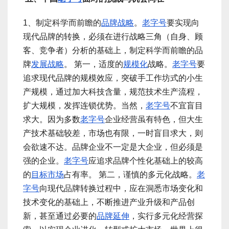
1、制定科学而前瞻的
品牌战略
。
老字号
要实现向
现代品牌的转换，必须在进行战略三角（自身、顾
客、竞争者）分析的基础上，制定科学而前瞻的品
牌
发展战略
。 第一，适度的
规模化
战略。
老字号
要
追求现代品牌的规模效应，突破手工作坊式的小生
产规模，通过加大科技含量，规范技术生产流程，
扩大规模，发挥连锁优势。当然，
老字号
不宜盲目
求大。因为多数
老字号
企业经营虽有特色，但大生
产技术基础较差，市场也有限，一时盲目求大，则
会欲速不达。品牌企业不一定是大企业，但必须是
强的企业。
老字号
应追求品牌个性化基础上的较高
的
目标市场
占有率。 第二，谨慎的多元化战略。
老
字号
向现代品牌转换过程中，应在洞悉市场变化和
技术变化的基础上，不断推进产业升级和产品创
新，甚至通过必要的
品牌延伸
，实行多元化经营探