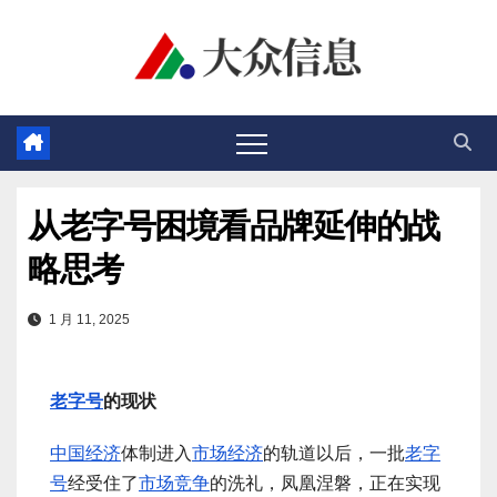
跳
至
内
容
从老字号困境看品牌延伸的战
略思考
1 月 11, 2025
老字号
的现状
中国经济
体制进入
市场经济
的轨道以后，一批
老字
号
经受住了
市场竞争
的洗礼，凤凰涅磐，正在实现