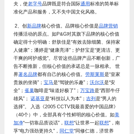
夫，使
老字号
品牌既是符合国际
通用
标准的简单标
准化产品和服务，又不失中国文化风格。
2、创
新品牌
核心价值。品牌核心价值是
品牌营销
传播活动的原点。如P&G对其旗下品牌的核心价值
确定得十分明确：舒肤佳是“有效去除细菌、保持家
人健康”；潘婷是“健康亮泽”；护舒宝是“更清洁、更
干爽的呵护感觉”。尽管这些品牌产品不断创新，广
告不断推新，但核心价值的承诺总是一脉相承。 世
界
著名品牌
都有自己的核心价值。
劳斯莱斯
是“皇家
贵族的坐骑”；
宝马
是“驾驶的乐趣”；
沃尔沃
是“安
全”；
雀巢
咖啡是“味道好极了”；
万宝路
是“西部牛仔
雄风”；
诺基亚
是“科技以人为本”；
吉列
是“男人的
选择”。 入选《2005 CCTV我最喜爱的中国品牌》
（40个）中，全部具有个性鲜明的核心价值。如
美
加净
“一切靠品质说话”，
联想
“让世界一起
联想
”，南
孚“电力强劲更持久”，
同仁堂
“同修仁德，济世养