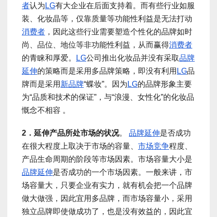
者
认为
LG
有大企业在后面支持着。而有些行业如服
装、化妆晶等，仅靠质量等功能性利益是无法打动
消费者
，因此这些行业需要塑造个性化的品牌如时
尚、品位、地位等非功能性利益，从而赢得
消费者
的青睐和厚爱。
LG
公司推出化妆品并没有采取
品牌
延伸
的策略而是采用多品牌策略，即没有利用
LG
品
牌而是采用
新品牌
“蝶妆”。因为
LG
的品牌形象主要
为“品质和技术的保证”，与“浪漫、女性化”的化妆品
慨念不相容 。
2．延伸产品所处市场的状况
。
品牌延伸
是否成功
在很大程度上取决于市场的容量、
市场竞争
程度、
产品生命周期的阶段等市场因素。市场容量大小是
品牌延伸
是否成功的一个市场因素。一般来讲，市
场容量大，只要企业有实力，就有机会把一个品牌
做大做强，因此宜用多品牌，而市场容量小，采用
独立品牌即使做成功了，也是没有效益的，因此宜