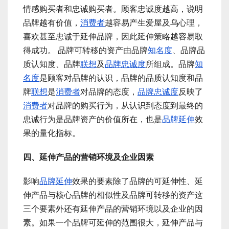
情感购买者和忠诚购买者。顾客忠诚度越高，说明
品牌越有价值，
消费者
越容易产生爱屋及乌心理，
喜欢甚至忠诚于延伸品牌，因此延伸策略越容易取
得成功。 品牌可转移的资产由品牌
知名度
、品牌品
质认知度、品牌
联想
及
品牌忠诚度
所组成。品牌
知
名度
是顾客对品牌的认识，品牌的品质认知度和品
牌
联想
是
消费者
对品牌的态度，
品牌忠诚度
反映了
消费者
对品牌的购买行为，从认识到态度到最终的
忠诚行为是品牌资产的价值所在，也是
品牌延伸
效
果的量化指标。
四、延伸产品的营销环境及企业因素
影响
品牌延伸
效果的要素除了品牌的可延伸性、延
伸产品与核心品牌的相似性及品牌可转移的资产这
三个要素外还有延伸产品的营销环境以及企业的因
素。如果一个品牌可延伸的范围很大，延伸产品与