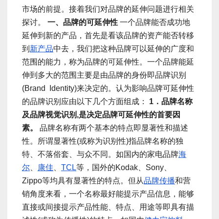
市场的前提。接着我们对品牌的延伸问题进行相关
探讨。
一、品牌的可延伸性
一个品牌能否成功地
延伸到新的产品，首先是看该品牌的资产能否转移
到
新产品
中去，我们把这种品牌可以延伸的广度和
范围的能力，称为品牌的可延伸性。一个品牌能延
伸到多大的范围主要是由品牌的身份即品牌识别
(Brand Identity)来决定的。认为影响品牌可延伸性
的品牌识别应由以下几个方面组成：
1．品牌名称
及品牌视觉识别,是决定品牌可延伸性的首要因
素。
品牌名称有两个基本的特点即显著性和描述
性。所谓显著性(或称为识别性)指品牌名称的独
特、不落俗套、与众不同。如国内的家电品牌
海
尔
、
康佳
、
TCL
等，国外的Kodak、Sony、
Zippo等均具有显著性的特点。但从
品牌传播
和营
销角度来看，一个名称最好能提示产品信息，能够
直接或间接提示产品性能、特点、用途等即具有描