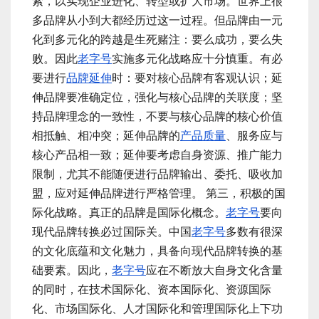
索，以实现企业进化、转型或扩大市场。世界上很
多品牌从小到大都经历过这一过程。但品牌由一元
化到多元化的跨越是生死赌注：要么成功，要么失
败。因此
老字号
实施多元化战略应十分慎重。有必
要进行
品牌延伸
时：要对核心品牌有客观认识；延
伸品牌要准确定位，强化与核心品牌的关联度；坚
持品牌理念的一致性，不要与核心品牌的核心价值
相抵触、相冲突；延伸品牌的
产品质量
、服务应与
核心产品相一致；延伸要考虑自身资源、推广能力
限制，尤其不能随便进行品牌输出、委托、吸收加
盟，应对延伸品牌进行严格管理。 第三，积极的国
际化战略。真正的品牌是国际化概念。
老字号
要向
现代品牌转换必过国际关。中国
老字号
多数有很深
的文化底蕴和文化魅力，具备向现代品牌转换的基
础要素。因此，
老字号
应在不断放大自身文化含量
的同时，在技术国际化、资本国际化、资源国际
化、市场国际化、人才国际化和管理国际化上下功