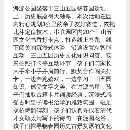
海淀公园坐落于三山五园畅春园遗址
上，历史底蕴得天独厚。本次活动在园
内精心规划3公里的亲子友好赛道，依托
北斗定位技术，串联园区内20个三山五
园文化书香打卡点，打造线上答题、线
下闯关的沉浸式体验。沿途设置AI智能
互动、三山五园历史文化知识问答、实
景拍照打卡等互动环节，孩子们与家长
大手牵小手并肩前行、默契合作闯关打
卡，一边奔跑嬉戏，一边学习三山五园
知识、感受文字之美。在讨源书屋，孩
子们抽取古籍卡片诵读经典，沉浸式感
受古时皇子读书治学的雅致氛围。驻足
双桥诗韵碑刻，孩子们认真寻找着清代
才女顾太清写下的诗句，在淀园花谷，
孩子们探寻畅春园历史古景复原的文化