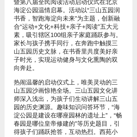
暨第八届全民阅读活动启动仪式在北京
海淀公园温情启幕。活动以“三山五园润
书香，智跑海淀向未来”为主题，创新融
合“运动+文化+科技+亲子+阅读”五大元
素，吸引辖区100组亲子家庭踊跃参与。
家长与孩子携手同行，在奔跑中触摸三
山五园历史文脉，在书香里共度美好亲
子时光，实现运动健身与文化熏陶的双
向奔赴。
热闹温馨的启动仪式上，唯美灵动的三
山五园沙画惊艳全场。三山五园文化讲
师深入浅出，为孩子们生动讲解三山五
园的历史渊源。趣味知识问答环节，“海
淀公园是建设在哪座园林的遗址上”，“畅
春园是哪位皇帝修建的”等历史题目，引
得孩子们踊跃抢答，互动热烈。西苑小