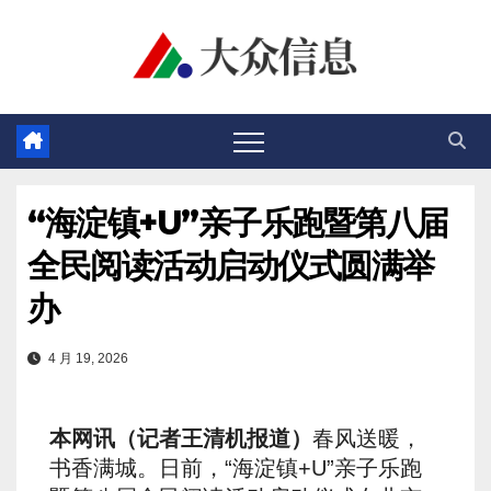
跳
至
内
容
“海淀镇+U”亲子乐跑暨第八届
全民阅读活动启动仪式圆满举
办
4 月 19, 2026
本网讯（记者王清机报道）
春风送暖，
书香满城。日前，“海淀镇+U”亲子乐跑