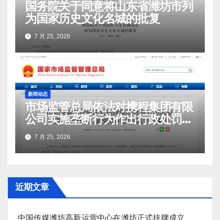
国务院关于同意将山东省潍坊市列
为国家历史文化名城的批复
7 月 25, 2026
新闻动态
市场监管总局依法对携程集团有限
公司实施垄断行为作出行政处罚并
责令其全面整改
7 月 25, 2026
近期文章
中国传媒潍坊高新运营中心在潍坊正式挂牌成立