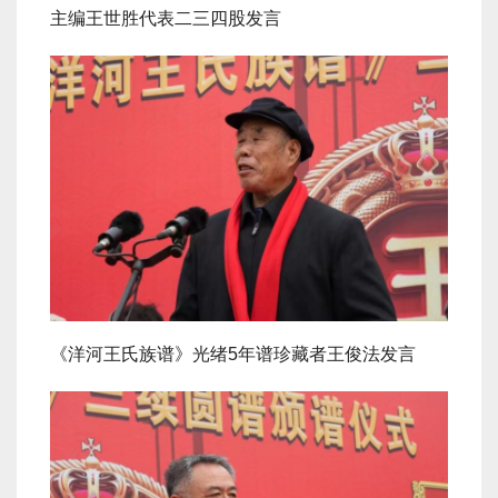
主编王世胜代表二三四股发言
《洋河王氏族谱》光绪5年谱珍藏者王俊法发言