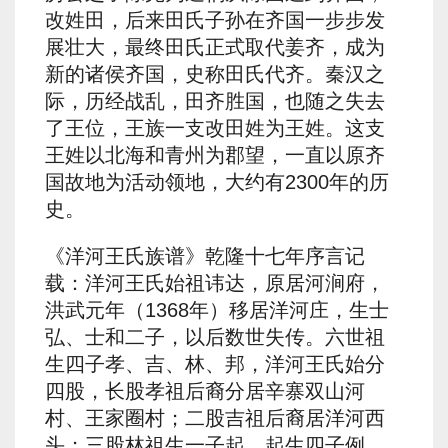
改姓田，后来田氏子孙在齐国一步步发
展壮大，最终田氏正式取代姜齐，成为
新的诸侯齐国，史称田氏代齐。秦汉之
际，历经战乱，田齐胜国，也随之失去
了王位，王族一支改田姓为王姓。这支
王姓以北海和青州为郡望，一直以原齐
国故地为活动领地，大约有2300年的历
史。
《洋河王氏族谱》乾隆十七年序言记
载：洋河王氏始祖讳达，原居河涧府，
洪武元年（1368年）移居洋河庄，生士
弘、士和二子，以后数世失传。六世祖
生四子孝、吉、林、邦，洋河王氏始分
四股，长股孝祖后裔分居辛寨双山河
村、王家圈村；二股吉祖后裔居洋河西
头；三股林祖生一子起，起生四子例、