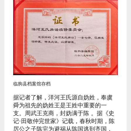
临朐县档案馆存档
据记者了解，洋河王氏源自妫姓，奉虞
舜为祖先的妫姓王是王姓中重要的一
支。周武王克商，封妫满于陈 。据《史
记·田敬仲完世家》记载，春秋时期，陈
厉公之子陈完为避祸从陈国逃到齐国，