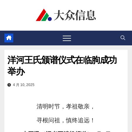
跳
至
内
容
洋河王氏颁谱仪式在临朐成功
举办
4 月 10, 2025
清明时节，孝祖敬亲，
寻根问祖，慎终追远！